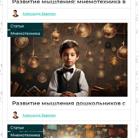
Развитие мышления: мнемотехника в
физическом развитии
Александр Бавилин
06 02 2024
0
Статьи
Мнемотехника
Развитие мышления дошкольников с
помощью мнемотехники: способы и
приемы обучения
Александр Бавилин
06 02 2024
0
Статьи
Мнемотехника