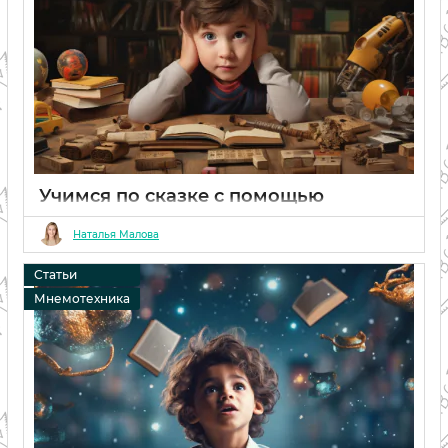
Учимся по сказке с помощью
мнемотехники, сочиняем сказку по
мнемотехнике
Наталья Малова
06 02 2024
0
Статьи
Мнемотехника