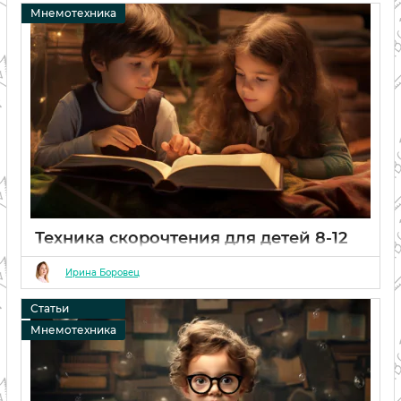
06 02 2024
0
Мнемотехника
Техника скорочтения для детей 8-12
лет: домашние методики и
упражнения
Ирина Боровец
06 02 2024
0
Статьи
Мнемотехника