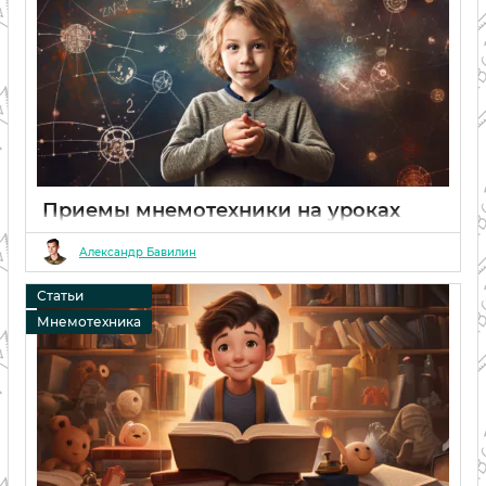
Приемы мнемотехники на уроках
русского языка: эффективное
использование
Александр Бавилин
06 02 2024
0
Статьи
Мнемотехника