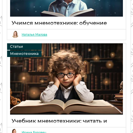
Учимся мнемотехнике: обучение
онлайн бесплатно, курс
мнемотехники для начинающих в
Наталья Малова
домашних условиях
Статьи
06 02 2024
0
Мнемотехника
Учебник мнемотехники: читать и
использовать для развития памяти
Ирина Боровец