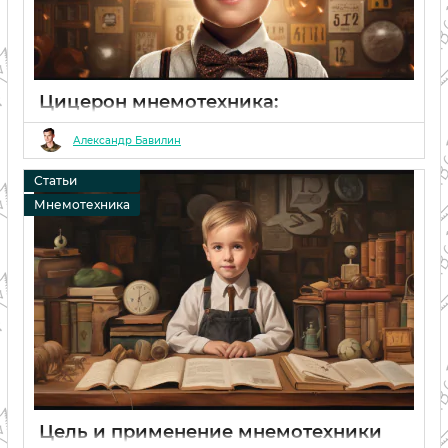
Цицерон мнемотехника:
эффективный метод запоминания
информации
Александр Бавилин
06 02 2024
0
Статьи
Мнемотехника
Цель и применение мнемотехники