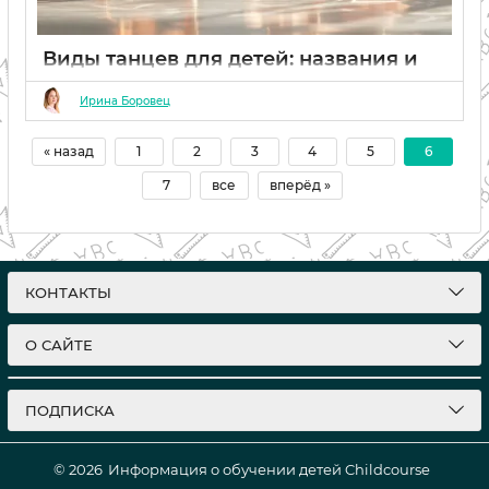
Виды танцев для детей: названия и
стили
Ирина Боровец
20 02 2024
0
« назад
1
2
3
4
5
6
7
все
вперёд »
КОНТАКТЫ
О САЙТЕ
ПОДПИСКА
© 2026
Информация о обучении детей Childcourse