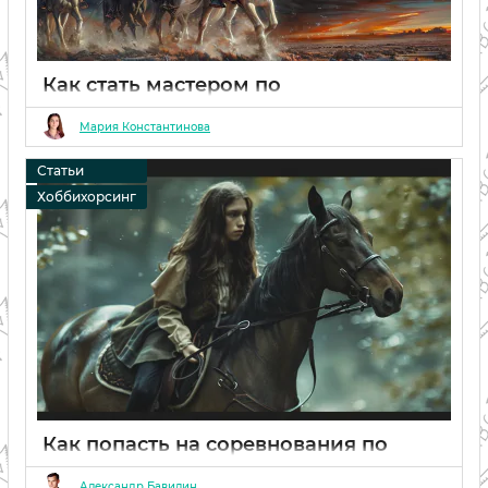
Как стать мастером по
хоббихорсингу и достичь звания
мастера спорта
Мария Константинова
20 02 2024
0
Статьи
Хоббихорсинг
Как попасть на соревнования по
хоббихорсингу и улучшить навыки
Александр Бавилин