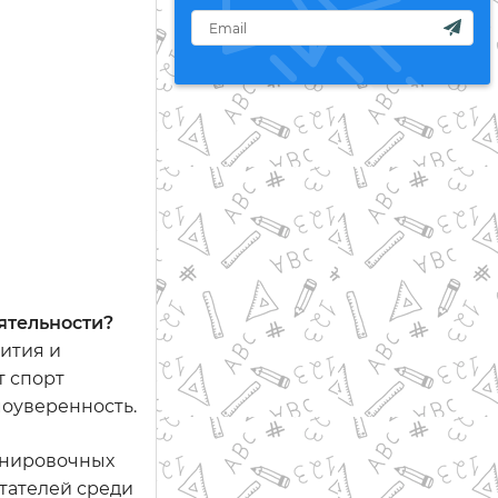
ятельности?
ития и
т спорт
моуверенность.
енировочных
тателей среди