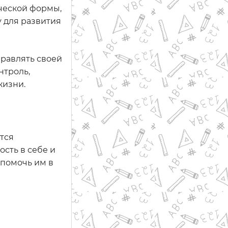
ической формы,
 для развития
правлять своей
нтроль,
жизни.
тся
сть в себе и
 помочь им в