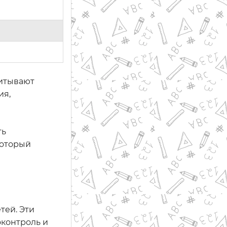
читывают
ия,
ть
который
тей. Эти
оконтроль и