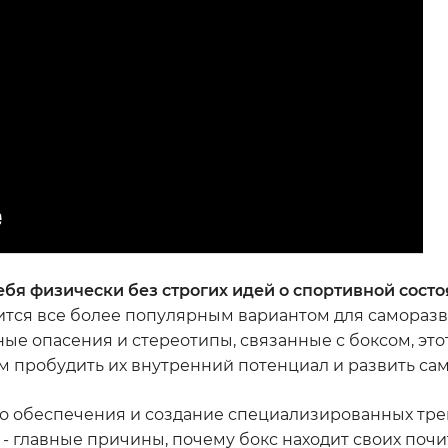
ебя физически без строгих идей о спортивной состо
ится все более популярным вариантом для саморазв
ые опасения и стереотипы, связанные с боксом, это
 пробудить их внутренний потенциал и развить са
го обеспечения и создание специализированных тр
 главные причины, почему бокс находит своих почи