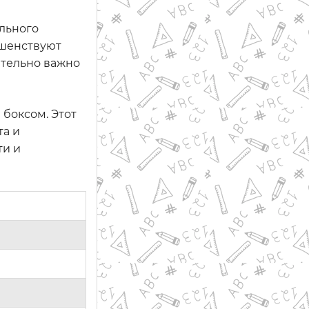
льного
ршенствуют
ительно важно
боксом. Этот
та и
ти и