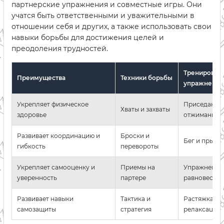
партнерские упражнения и совместные игры. Они
учатся быть ответственными и уважительными в
отношении себя и других, а также использовать свои
навыки борьбы для достижения целей и
преодоления трудностей.
Тренировоч
Преимущества
Техники борьбы
упражнения
Укрепляет физическое
Приседания
Хваты и захваты
здоровье
отжимания
Развивает координацию и
Броски и
Бег и прыжк
гибкость
перевороты
Укрепляет самооценку и
Приемы на
Упражнения
уверенность
партере
равновесие
Развивает навыки
Тактика и
Растяжка и
самозащиты
стратегия
релаксация