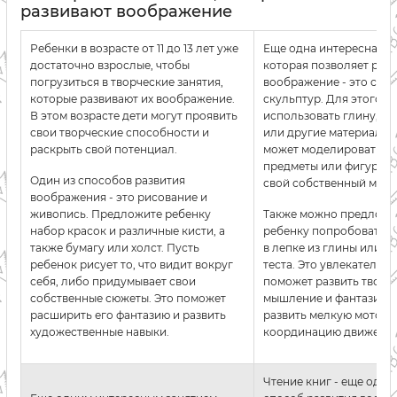
развивают воображение
Ребенки в возрасте от 11 до 13 лет уже
Еще одна интересная за
достаточно взрослые, чтобы
которая позволяет разв
погрузиться в творческие занятия,
воображение - это соз
которые развивают их воображение.
скульптур. Для этого 
В этом возрасте дети могут проявить
использовать глину, п
свои творческие способности и
или другие материалы.
раскрыть свой потенциал.
может моделировать р
предметы или фигуры, 
Один из способов развития
свой собственный мир 
воображения - это рисование и
живопись. Предложите ребенку
Также можно предложи
набор красок и различные кисти, а
ребенку попробовать с
также бумагу или холст. Пусть
в лепке из глины или с
ребенок рисует то, что видит вокруг
теста. Это увлекательно
себя, либо придумывает свои
поможет развить творч
собственные сюжеты. Это поможет
мышление и фантазию, 
расширить его фантазию и развить
развить мелкую мотори
художественные навыки.
координацию движений
Чтение книг - еще оди