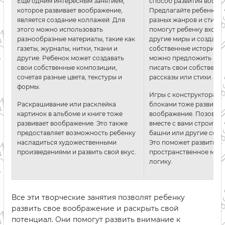
Еще одним интересным занятием,
способ развития вообр
которое развивает воображение,
Предлагайте ребенку к
является создание коллажей. Для
разных жанров и стилей
этого можно использовать
помогут ребенку входит
разнообразные материалы, такие как
другие миры и создават
газеты, журналы, нитки, ткани и
собственные истории. 
другие. Ребенок может создавать
можно предложить реб
свои собственные композиции,
писать свои собственн
сочетая разные цвета, текстуры и
рассказы или стихи.
формы.
Игры с конструкторами
Раскрашивание или расклейка
блоками тоже развиваю
картинок в альбоме и книге тоже
воображение. Позовите
развивает воображение. Это также
вместе с вами строить 
предоставляет возможность ребенку
башни или другие соор
насладиться художественными
Это поможет развить
произведениями и развить свой вкус.
пространственное мыш
логику.
Все эти творческие занятия позволят ребенку
развить свое воображение и раскрыть свой
потенциал. Они помогут развить внимание к