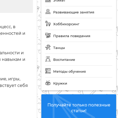
Этикет
Развивающие занятия
Хоббихорсинг
цесс, в
ценностей и
Правила поведения
Танцы
альности и
м навыкам и
Воспитание
Методы обучения
ие, игры,
Кружки
вствует себя
Получайте только полезные
статьи!