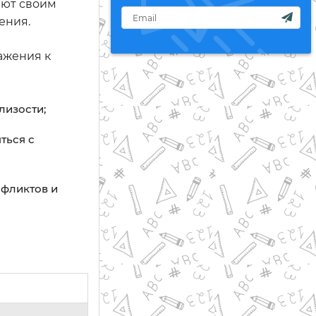
ают своим
ения.
ажения к
лизости;
ться с
нфликтов и