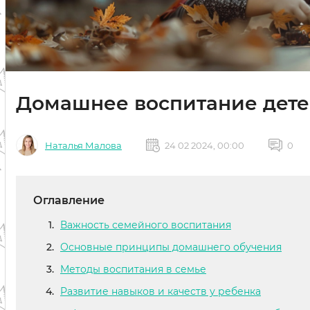
Домашнее воспитание дете
Наталья Малова
24 02 2024, 00:00
0
Оглавление
Важность семейного воспитания
Основные принципы домашнего обучения
Методы воспитания в семье
Развитие навыков и качеств у ребенка