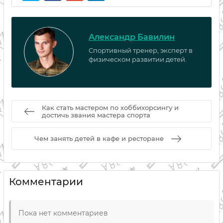
Александр Бавилин
Спортивный тренер, эксперт в
физическом развитии детей.
Как стать мастером по хоббихорсингу и
достичь звания мастера спорта
Чем занять детей в кафе и ресторане
Комментарии
Пока нет комментариев