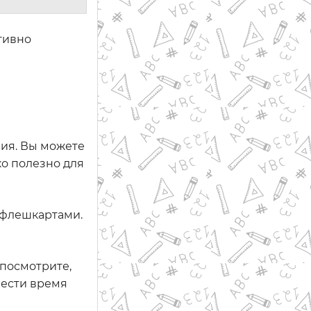
тивно
ия. Вы можете
ко полезно для
 флешкартами.
 посмотрите,
вести время