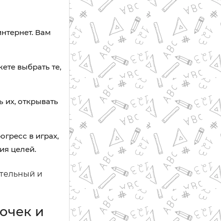
нтернет. Вам
ете выбрать те,
 их, открывать
гресс в играх,
ия целей.
ательный и
очек и