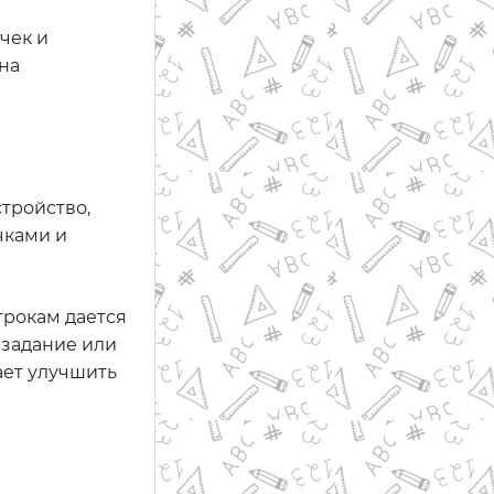
чек и
на
стройство,
чками и
грокам дается
 задание или
ает улучшить