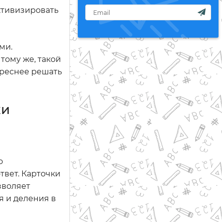
ктивизировать
ми.
тому же, такой
ереснее решать
ки
о
твет. Карточки
зволяет
я и деления в