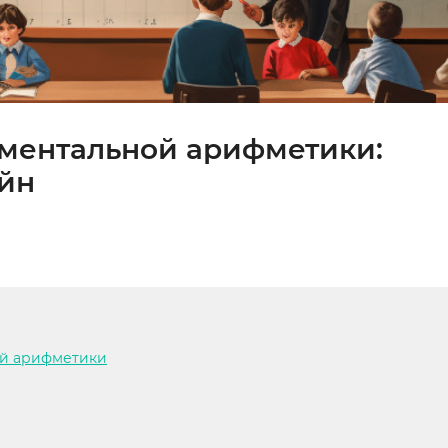
 ментальной арифметики:
айн
ой арифметики