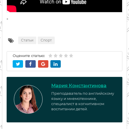
"
Статьи
Спорт
Оцените статью:
Мария Константинова
Преподаватель по английскому
языку и мнемотехнике,
специалист в когнитивном
воспитании детей.