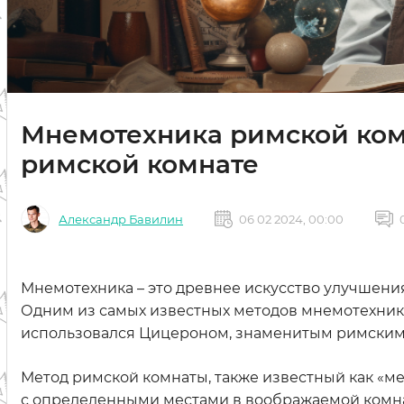
Мнемотехника римской комн
римской комнате
Александр Бавилин
06 02 2024, 00:00
Мнемотехника – это древнее искусство улучшения
Одним из самых известных методов мнемотехники
использовался Цицероном, знаменитым римским
Метод римской комнаты, также известный как «ме
с определенными местами в воображаемой комнат