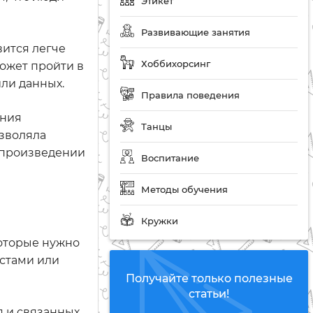
Этикет
Развивающие занятия
вится легче
Хоббихорсинг
ожет пройти в
ли данных.
Правила поведения
ания
Танцы
озволяла
спроизведении
Воспитание
Методы обучения
Кружки
оторые нужно
естами или
Получайте только полезные
статьи!
 и связанных