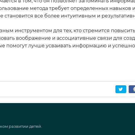
ается в том, что он позволяет запоминать информ
пользование метода требует определенных навыков и
е становится все более интуитивным и результатив
зным инструментом для тех, кто стремится повысит
зовать воображение и ассоциативные связи для соз
рые помогут лучше усваивать информацию и успешно
ком развитии детей.