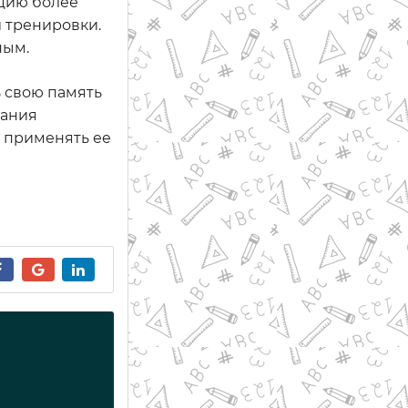
ацию более
 тренировки.
ным.
ь свою память
дания
 применять ее