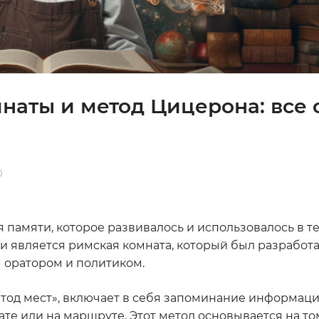
аты и метод Цицерона: все 
0
 памяти, которое развивалось и использовалось в те
 является римская комната, который был разработа
 оратором и политиком.
тод мест», включает в себя запоминание информаци
е или на маршруте. Этот метод основывается на том