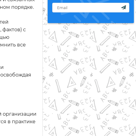
ном порядке.
стей
 фактов) с
ощью
омнить все
 и
 освобождая
й организации
ся в практике