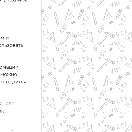
ом и
ользовать
ормации
е можно
 находится
основе
ак