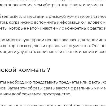
естоположения, чем абстрактные факты или числа.
ъектами или местами в римской комнате, она стано
этом, когда нужно вспомнить информацию, человек м
еты, которые напоминают ему о конкретных фактах и
о многих культурах и использовалась для запомин
 до торговых сделок и правовых аргументов. Она п
мации и улучшать свои навыки в запоминании и во
мской комнаты?
ты необходимо представить предметы или факты, к
зов. Затем эти образы связываются с различными м
та или воображаемое пространство.
ты является последовательность обхода помещения