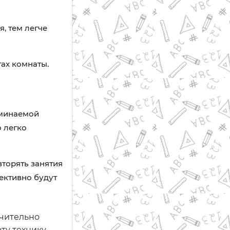
, тем легче
ах комнаты.
оминаемой
 легко
торять занятия
ективно будут
чительно
у технику,