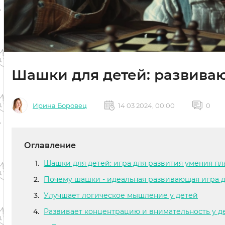
Шашки для детей: развива
Ирина Боровец
14 03 2024, 00:00
0
Оглавление
Шашки для детей: игра для развития умения п
Почему шашки - идеальная развивающая игра д
Улучшает логическое мышление у детей
Развивает концентрацию и внимательность у д