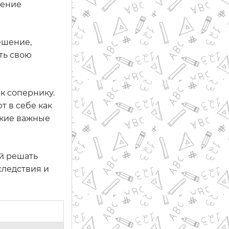
мение
ешение,
ть свою
к сопернику.
т в себе как
акие важные
й решать
следствия и