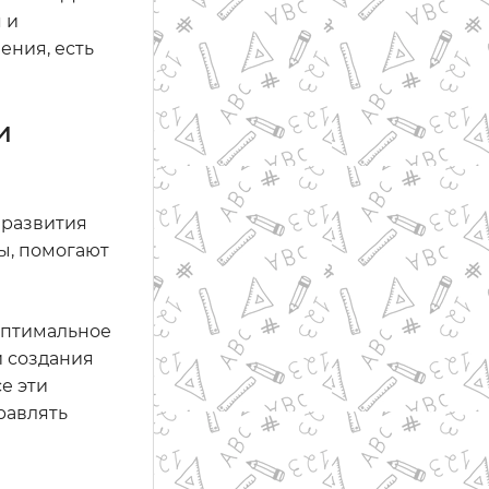
 и
ения, есть
и
 развития
ы, помогают
оптимальное
и создания
е эти
равлять