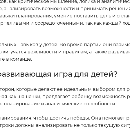
ов, как критическое мышление, логика и аналитиче
ю, анализировать возможности и принимать решения
выки планирования, умение поставить цель и сплан
ерпеливыми и сосредоточенными, так как каждый хо
льных навыков у детей. Во время партии они взаим
и, учатся вежливости и правилам, а также развива
те в команде.
развивающая игра для детей?
торон, которые делают ее идеальным выбором для р
тная как шашечки, предлагает ребенку возможность р
ое планирование и аналитические способности.
ланирования, чтобы достичь победы. Она помогает р
игроки должны анализировать не только текущую си