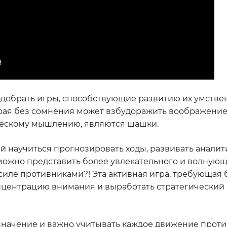
 подобрать игры, способствующие развитию их умстве
торая без сомнения может взбудоражить воображение
ческому мышлению, являются шашки.
й научиться прогнозировать ходы, развивать анали
ожно представить более увлекательного и волнующ
силе противниками?! Эта активная игра, требующая 
центрацию внимания и выработать стратегический 
 значение и важно учитывать каждое движение проти