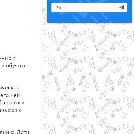
нных и
 и обучить
тическое
его, чем
быстрых и
подход к
вника. Дети