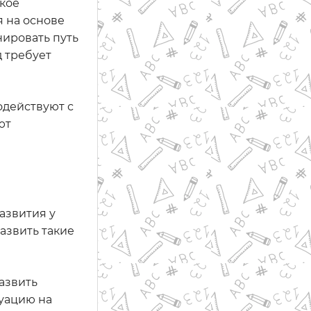
ское
 на основе
ировать путь
д требует
одействуют с
ют
азвития у
азвить такие
азвить
туацию на