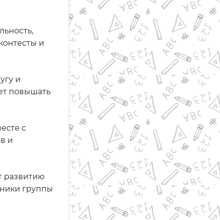
льность,
контесты и
угу и
жет повышать
есте с
в и
т развитию
тники группы