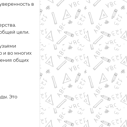
 уверенность в
ерства.
 общей цели.
рузьями
о и во многих
жения общих
ды. Это