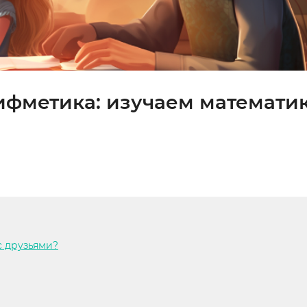
ифметика: изучаем математи
с друзьями?