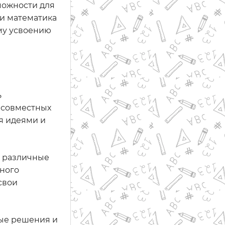
можности для
ми математика
му усвоению
ь
в совместных
я идеями и
ь различные
вного
свои
ные решения и