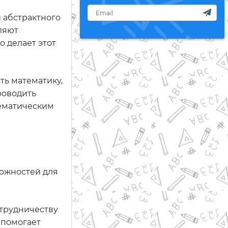
и абстрактного
ляют
о делает этот
ь математику,
роводить
тематическим
ожностей для
отрудничеству
 помогает