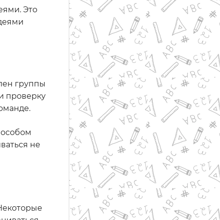
еями. Это
идеями
лен группы
и проверку
оманде.
пособом
иваться не
 Некоторые