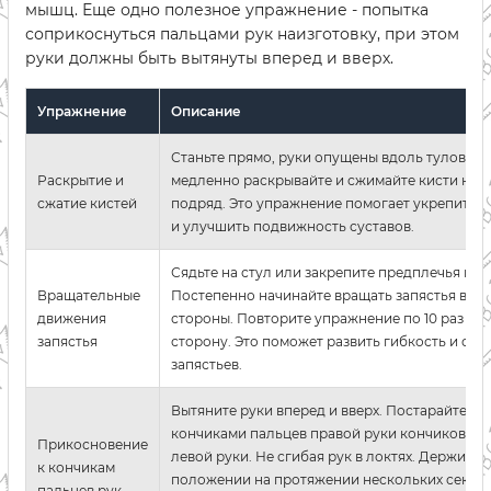
мышц. Еще одно полезное упражнение - попытка
соприкоснуться пальцами рук наизготовку, при этом
руки должны быть вытянуты вперед и вверх.
Упражнение
Описание
Станьте прямо, руки опущены вдоль туловища
Раскрытие и
медленно раскрывайте и сжимайте кисти нес
сжатие кистей
подряд. Это упражнение помогает укрепить 
и улучшить подвижность суставов.
Сядьте на стул или закрепите предплечья на с
Вращательные
Постепенно начинайте вращать запястья в ра
движения
стороны. Повторите упражнение по 10 раз в 
запястья
сторону. Это поможет развить гибкость и сил
запястьев.
Вытяните руки вперед и вверх. Постарайтесь 
кончиками пальцев правой руки кончиков па
Прикосновение
левой руки. Не сгибая рук в локтях. Держите 
к кончикам
положении на протяжении нескольких секунд
пальцев рук