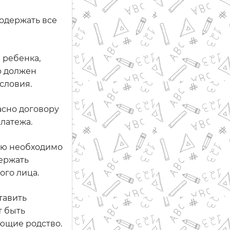
одержать все
 ребенка,
р должен
словия.
асно договору
латежа.
лю необходимо
держать
ого лица.
тавить
т быть
яющие родство.