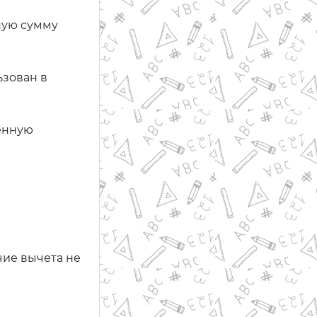
ную сумму
ьзован в
ленную
ичие вычета не