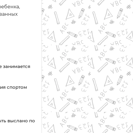
ребенка,
ованных
е занимается
тия спортом
ыть выслано по