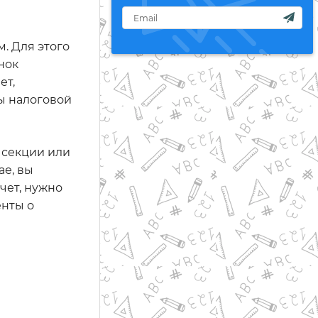
. Для этого
нок
ет,
ы налоговой
 секции или
ае, вы
чет, нужно
енты о