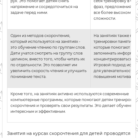
рук. Это помогает детям снять
себя тренировку в чте
напряжение и сосредоточиться на
фраз, предложений и т
задаче перед ними.
все более высоком ур
сложности.
Один из методов скорочтения,
На занятиях также про
который используется на занятиях -
тренировки памяти и 
это обучение чтению по группам слов.
которые помогают дет
Дети учатся смотреть на группу слов
запоминать информац
целиком, вместо того, чтобы читать их
концентрироваться на
по отдельности. Это позволяет им
Игровой подход испол
увеличить скорость чтения и улучшить
для увлекательности 
понимание текста.
повышения мотивации 
Кроме того, на занятиях активно используются современные
компьютерные программы, которые помогают детям тренироват
скорочтения и проверять свои результаты. Это делает обучение
интересным и эффективным.
Занятия на курсах скорочтения для детей проводятся