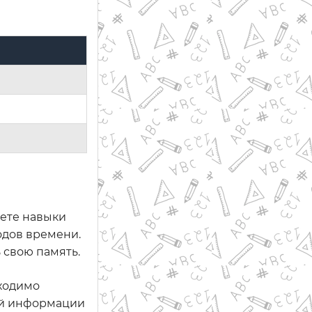
аете навыки
одов времени.
 свою память.
бходимо
ной информации