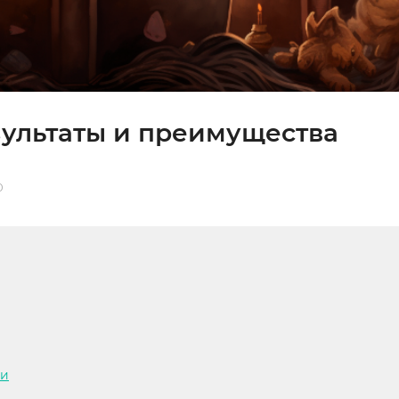
зультаты и преимущества
0
ти