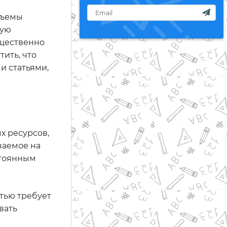
бъемы
ную
ущественно
ить, что
и статьями,
х ресурсов,
ваемое на
остоянным
тью требует
вать