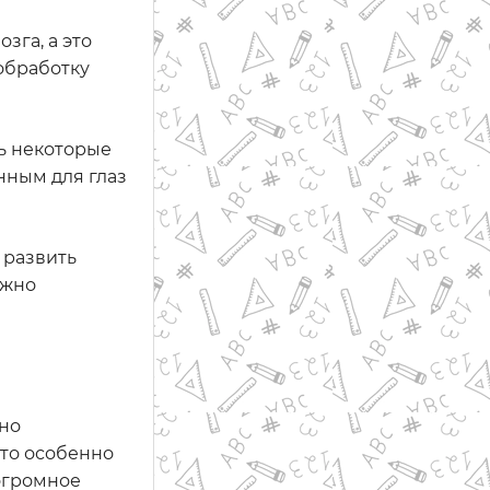
зга, а это
обработку
ть некоторые
нным для глаз
 развить
ужно
Оно
Это особенно
огромное