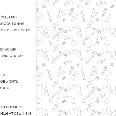
Когда мы
скорочтение
апоминаемости
ельская
итию более
я и
повысить
ивно
но и имеет
онцентрации и