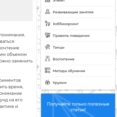
Этикет
Развивающие занятия
Хоббихорсинг
 понимания.
Правила поведения
аваться
Танцы
орочтение
шим объемом
Воспитание
можно заменить
Методы обучения
ериментов
Кружки
ить время,
 понимание
унд на его
Получайте только полезные
актике и
статьи!