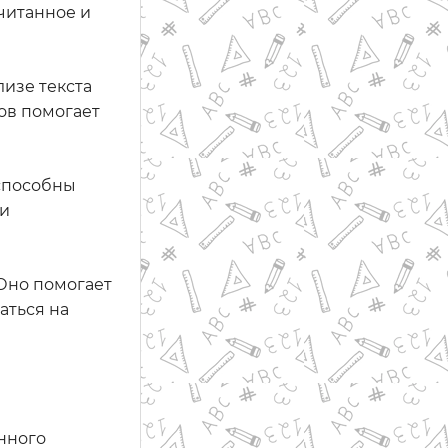
читанное и
изе текста
ов помогает
 способны
 и
Оно помогает
аться на
нного