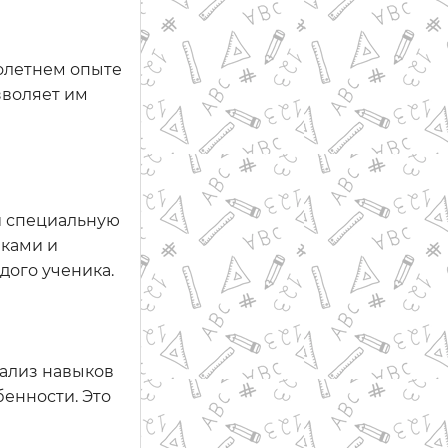
олетнем опыте
зволяет им
и специальную
иками и
дого ученика.
нализ навыков
енности. Это