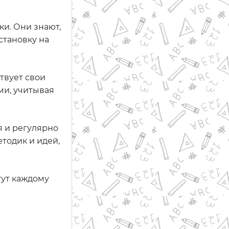
и. Они знают,
становку на
твует свои
ми, учитывая
я и регулярно
тодик и идей,
гут каждому