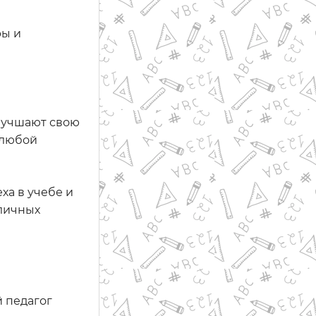
ры и
улучшают свою
 любой
ха в учебе и
зличных
 педагог