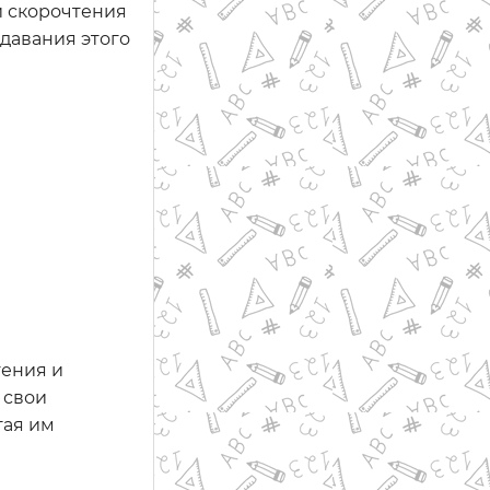
и скорочтения
давания этого
тения и
 свои
гая им