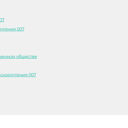
07
очтения 007
еменном обществе
скорочтения 007