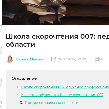
Школа скорочтения 007: пе
области
Наталья Малова
06 02 2024, 00:00
0
Оглавление
Школа скорочтения 007: обучение профессион
Качество обучения в Школе скорочтения 007
Профессиональные педагоги