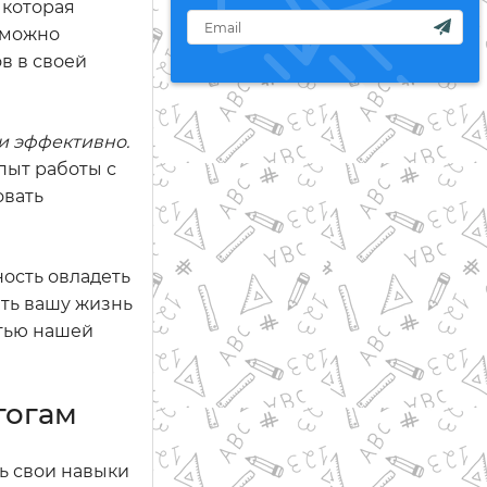
 которая
е можно
в в своей
и эффективно.
пыт работы с
овать
ность овладеть
ать вашу жизнь
стью нашей
гогам
ь свои навыки