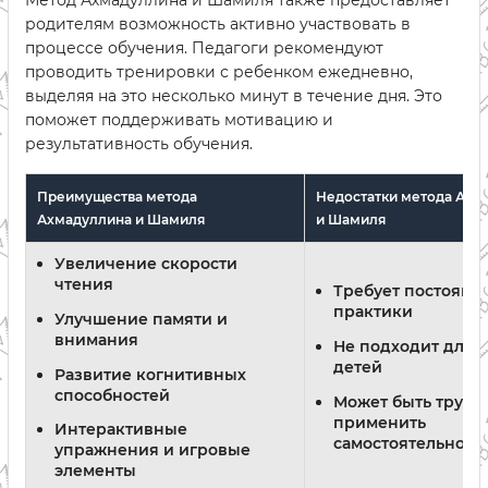
Метод Ахмадуллина и Шамиля также предоставляет
родителям возможность активно участвовать в
процессе обучения. Педагоги рекомендуют
проводить тренировки с ребенком ежедневно,
выделяя на это несколько минут в течение дня. Это
поможет поддерживать мотивацию и
результативность обучения.
Преимущества метода
Недостатки метода Ахм
Ахмадуллина и Шамиля
и Шамиля
Увеличение скорости
чтения
Требует постоянн
практики
Улучшение памяти и
внимания
Не подходит для в
детей
Развитие когнитивных
способностей
Может быть трудн
применить
Интерактивные
самостоятельно
упражнения и игровые
элементы