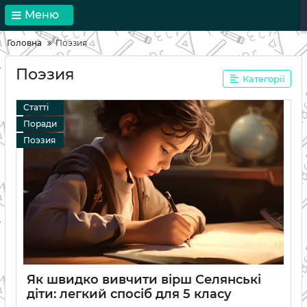
Меню
Головна
Поэзия
Поэзия
Категорії
Статті
Поради
Поэзия
Як швидко вивчити вірш Селянські
діти: легкий спосіб для 5 класу