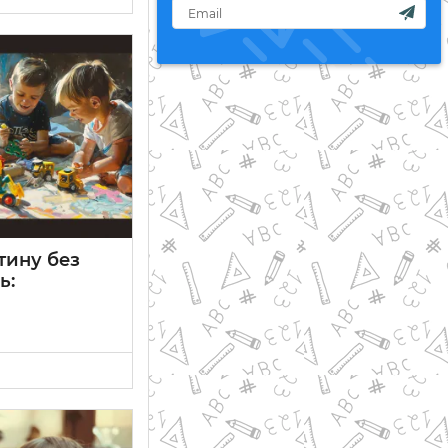
тину без
ь:
и