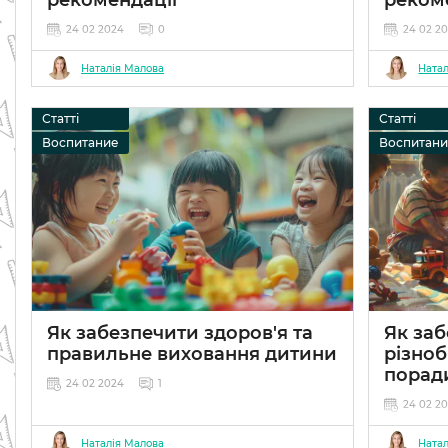
24 02 2024
0
24 02 2
Наталія Малова
Натал
Статті
Статті
Воспитание
Воспитан
Як забезпечити здоров'я та
Як заб
правильне виховання дитини
різноб
поради
24 02 2024
1
24 02 2
Наталія Малова
Натал