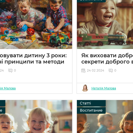
овувати дитину 3 роки:
Як виховати добр
ні принципи та методи
секрети доброго 
024
0
24 02 2024
0
ія Малова
Наталія Малова
Статті
ие
Воспитание