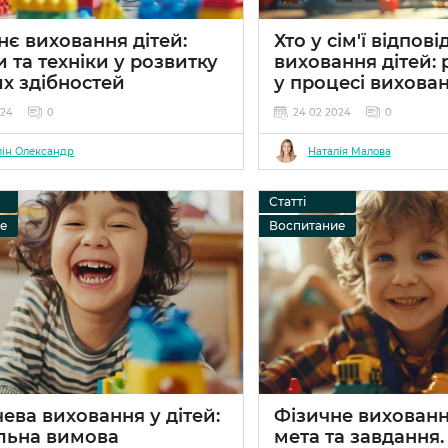
є виховання дітей:
Хто у сім'ї відпові
 та техніки у розвитку
виховання дітей: 
х здібностей
у процесі вихова
024
0
24 02 2024
0
лін Олександр
Наталія Малова
Статті
ие
Воспитание
ва виховання у дітей:
Фізичне виховання
льна вимова
мета та завдання.