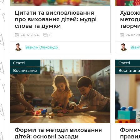
Цитати та висловлювання
Художн
про виховання дітей: мудрі
методи
слова та думки
творчи
24 02 2024
0
24 02 2
Вавилін Олександр
Вави
Статті
Статті
Воспитание
Воспитан
Форми та методи виховання
Фомиче
дітей: основні засади
прави