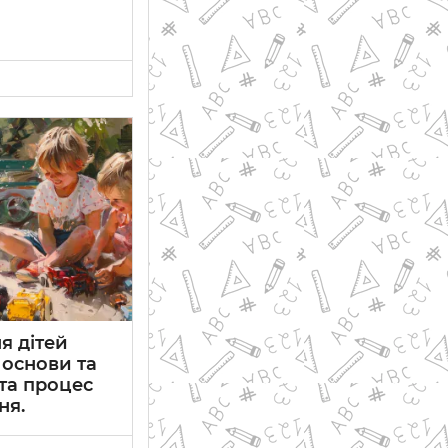
я дітей
 основи та
 та процес
ня.