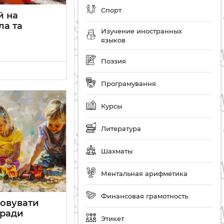
Спорт
й на
ла та
Изучение иностранных
языков
Поэзия
Програмування
Курсы
Литература
Шахматы
Ментальная арифметика
Финансовая грамотность
ховувати
оради
Этикет