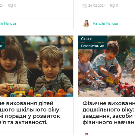
024
0
24 02 2024
0
ія Малова
Наталія Малова
Статті
ие
Воспитание
е виховання дітей
Фізичне вихованн
ого шкільного віку:
дошкільного віку:
і поради у розвиток
завдання, засоби
'я та активності.
фізичного навчан
024
0
24 02 2024
0