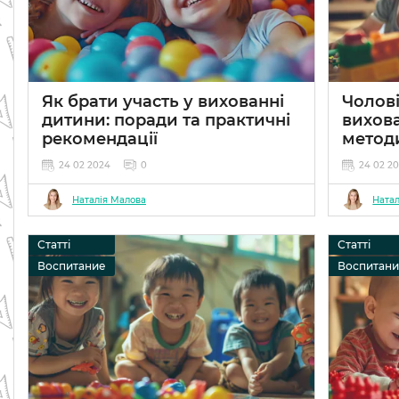
Як брати участь у вихованні
Чолові
дитини: поради та практичні
вихова
рекомендації
метод
24 02 2024
0
24 02 2
Наталія Малова
Натал
Статті
Статті
Воспитание
Воспитан