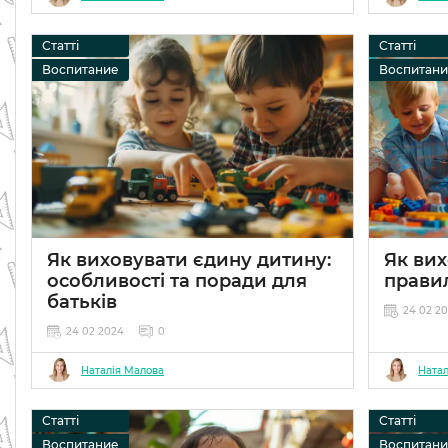
Статті
Статті
Воспитание
Воспитан
Як виховувати єдину дитину:
Як ви
особливості та поради для
прави
батьків
24 02 2
24 02 2024
0
Наталія Малова
Натал
Статті
Статті
Воспитание
Воспитан