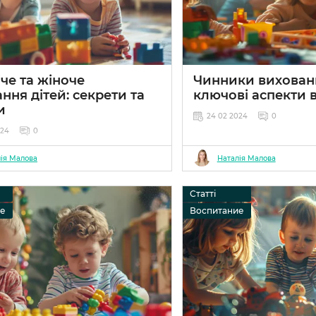
че та жіноче
Чинники вихован
ння дітей: секрети та
ключові аспекти в
и
24 02 2024
0
024
0
ія Малова
Наталія Малова
Статті
ие
Воспитание