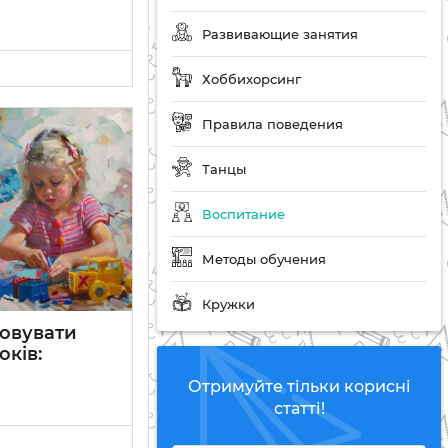
Развивающие занятия
Хоббихорсинг
Правила поведения
Танцы
Воспитание
Методы обучения
Кружки
ховувати
оків:
Отримуйте тільки корисні
статті!