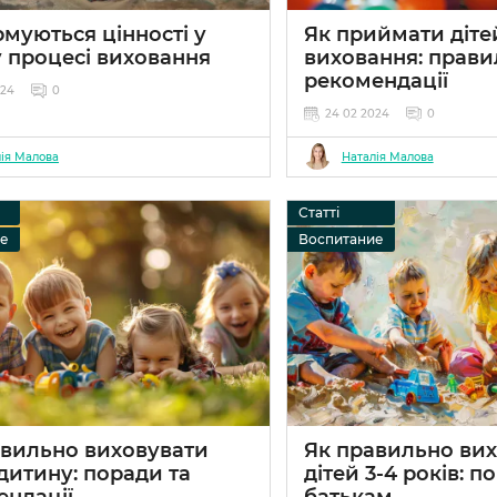
муються цінності у
Як приймати діте
у процесі виховання
виховання: прави
рекомендації
024
0
24 02 2024
0
ія Малова
Наталія Малова
Статті
ие
Воспитание
авильно виховувати
Як правильно ви
дитину: поради та
дітей 3-4 років: п
ендації
батькам