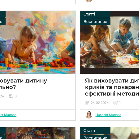
Статті
ие
Воспитание
ховувати дитину
Як виховувати ди
льно?
криків та покаран
ефективні метод
024
0
24 02 2024
1
ія Малова
Наталія Малова
Статті
ие
Воспитание