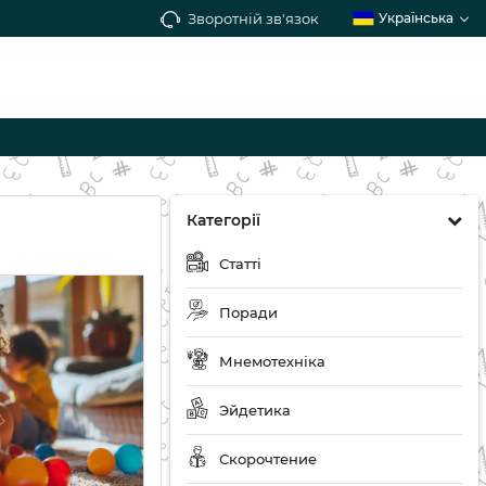
Зворотній зв'язок
Українська
Категорії
Статті
Поради
Мнемотехніка
Эйдетика
Скорочтение