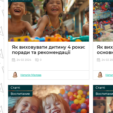
Як виховувати дитину 4 роки:
Як вих
поради та рекомендації
основ
24 02 2024
0
24 02 2
Наталія Малова
Натал
Статті
Статті
Воспитание
Воспитан