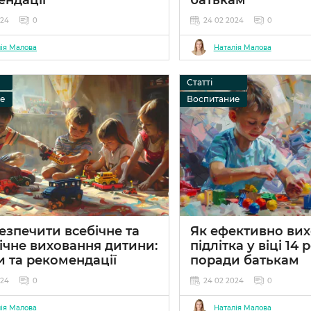
024
0
24 02 2024
0
ія Малова
Наталія Малова
Статті
ие
Воспитание
езпечити всебічне та
Як ефективно ви
ічне виховання дитини:
підлітка у віці 14 р
 та рекомендації
поради батькам
024
0
24 02 2024
0
ія Малова
Наталія Малова