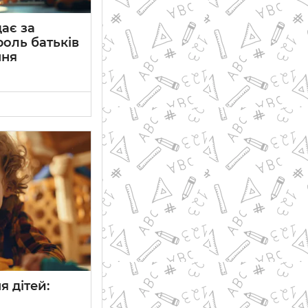
дає за
роль батьків
ння
 дітей: