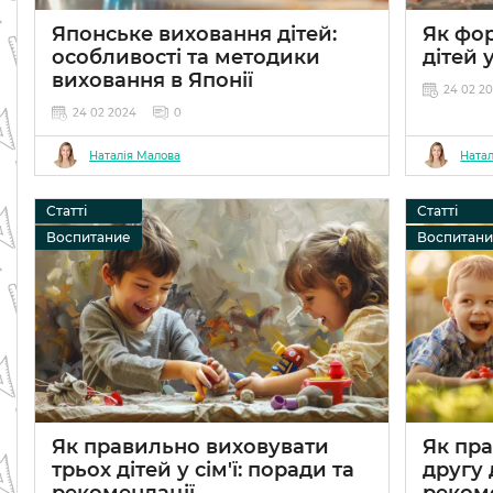
Японське виховання дітей:
Як фор
особливості та методики
дітей 
виховання в Японії
24 02 2
24 02 2024
0
Наталія Малова
Натал
Статті
Статті
Воспитание
Воспитан
Як правильно виховувати
Як пр
трьох дітей у сім'ї: поради та
другу 
рекомендації
реком