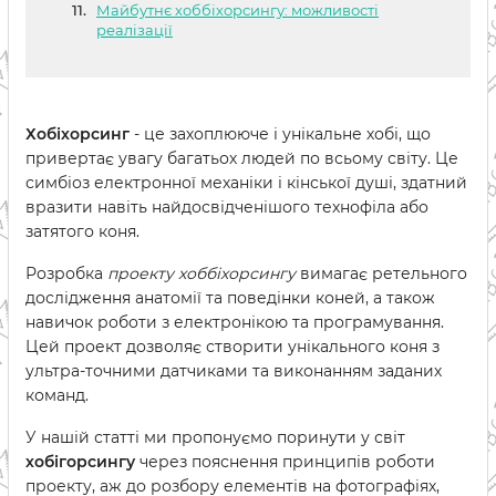
Майбутнє хоббіхорсингу: можливості
реалізації
Хобіхорсинг
- це захоплююче і унікальне хобі, що
привертає увагу багатьох людей по всьому світу. Це
симбіоз електронної механіки і кінської душі, здатний
вразити навіть найдосвідченішого технофіла або
затятого коня.
Розробка
проекту хоббіхорсингу
вимагає ретельного
дослідження анатомії та поведінки коней, а також
навичок роботи з електронікою та програмування.
Цей проект дозволяє створити унікального коня з
ультра-точними датчиками та виконанням заданих
команд.
У нашій статті ми пропонуємо поринути у світ
хобігорсингу
через пояснення принципів роботи
проекту, аж до розбору елементів на фотографіях,