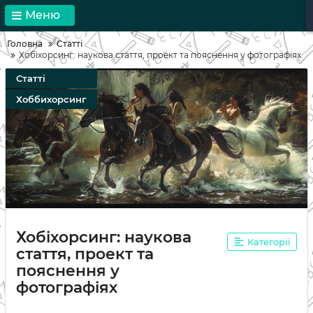
Меню
Головна
Статті
Хобіхорсинг: наукова стаття, проект та пояснення у фотографіях
Статті
Хоббихорсинг
Хобіхорсинг: наукова
Категорії
стаття, проект та
пояснення у
фотографіях