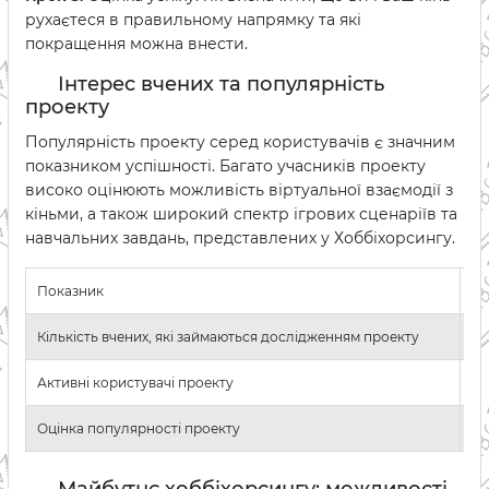
рухаєтеся в правильному напрямку та які
покращення можна внести.
Інтерес вчених та популярність
проекту
Популярність проекту серед користувачів є значним
показником успішності. Багато учасників проекту
високо оцінюють можливість віртуальної взаємодії з
кіньми, а також широкий спектр ігрових сценаріїв та
навчальних завдань, представлених у Хоббіхорсингу.
Показник
Зн
Кількість вчених, які займаються дослідженням проекту
По
Активні користувачі проекту
По
Оцінка популярності проекту
9 і
Майбутнє хоббіхорсингу: можливості