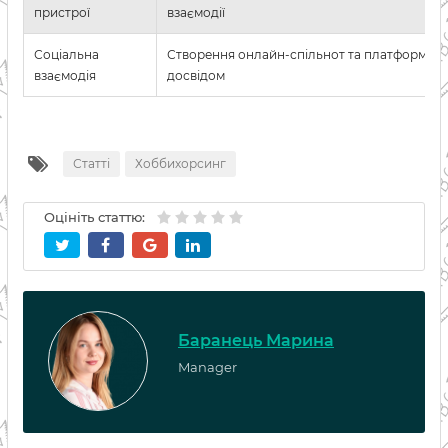
пристрої
взаємодії
Соціальна
Створення онлайн-спільнот та платформ дл
взаємодія
досвідом
Статті
Хоббихорсинг
Оцініть статтю:
Баранець Марина
Manager