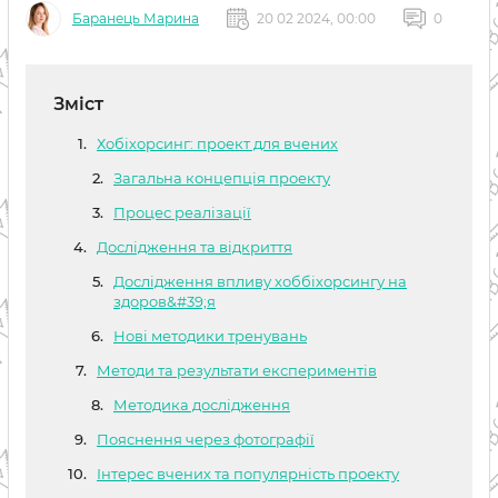
Баранець Марина
20 02 2024, 00:00
0
Зміст
Хобіхорсинг: проект для вчених
Загальна концепція проекту
Процес реалізації
Дослідження та відкриття
Дослідження впливу хоббіхорсингу на
здоров&#39;я
Нові методики тренувань
Методи та результати експериментів
Методика дослідження
Пояснення через фотографії
Інтерес вчених та популярність проекту