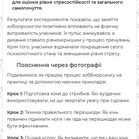
для оцінки рівня стресостійкості та загального
самопочуття.
Результати експериментів показали, що заняття
хобіхорсингом позитивно впливають на фізичну
витривалість учасників. Їх пульс знижувався, а
дихання ставало рівномірнішим у процесі тренувань.
Крім того, учасники відзначали покращення свого
психологічного стану та зменшення рівня стресу.
Пояснення через фотографії
Подивимося, як працює процес хоббіхорсингу на
практиці за допомогою наочних прикладів:
Крок 1:
Підготовка коня до стрибків. Які вуздечки
використовувати, на що звертати увагу при сідланні.
Крок 2:
Техніка правильного перешкоди. Як кінь
повинен піднімати ноги і як їзда на перешкодах може
бути ефективним.
Крок 3:
Оцінка успіху. Як визначити, що ви і ваш кінь