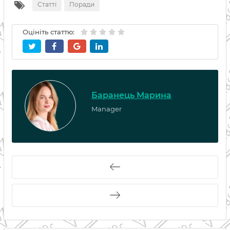
Статті
Поради
Оцініть статтю:
Баранець Марина
Manager