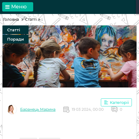
Меню
Головна
Статті
Статті
Поради
Категорії
Баранець Марина
19 03 2024, 00:00
0