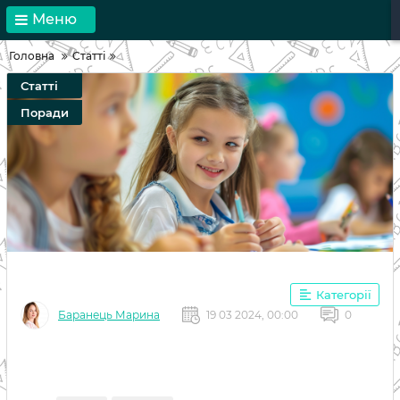
Меню
Головна
Статті
Статті
Поради
Категорії
Баранець Марина
19 03 2024, 00:00
0