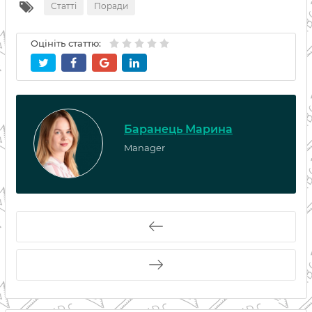
Статті
Поради
Оцініть статтю:
Баранець Марина
Manager