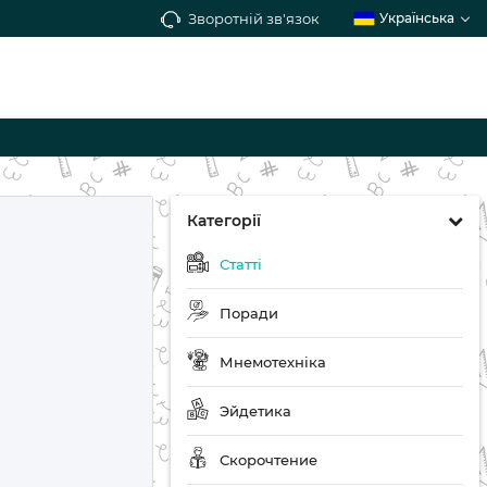
Зворотній зв'язок
Українська
Категорії
Статті
Поради
Мнемотехніка
Эйдетика
Скорочтение