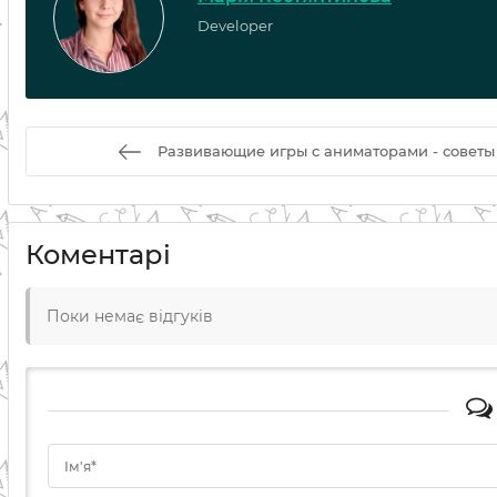
Developer
Развивающие игры с аниматорами - советы
Коментарі
Поки немає відгуків
Ім'я*