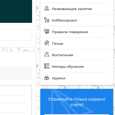
Развивающие занятия
Хоббихорсинг
Правила поведения
Танцы
Воспитание
Методы обучения
Кружки
Отримуйте тільки корисні
статті!