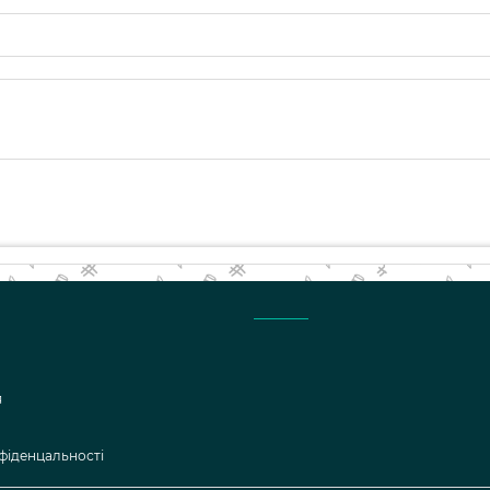
я
фіденцальності