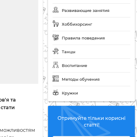
Развивающие занятия
Хоббихорсинг
Правила поведения
Танцы
Воспитание
Методы обучения
Кружки
в'я та
 стати
Отримуйте тільки корисні
статті!
їх можливостям