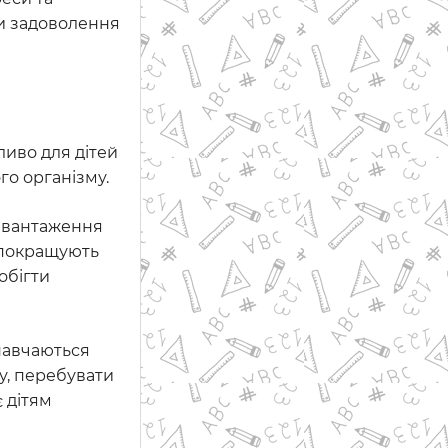
ти задоволення
ливо для дітей
го організму.
навантаження
, покращують
обігти
 навчаються
у, перебувати
 дітям