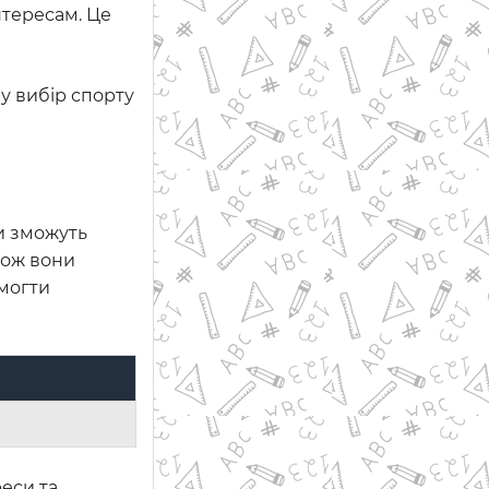
нтересам. Це
му вибір спорту
ни зможуть
кож вони
омогти
реси та