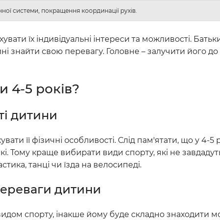
нної системи, покращення координації рухів.
хувати їх індивідуальні інтереси та можливості. Бать
ні знайти свою перевагу. Головне – залучити його до
 4-5 років?
ті дитини
ти її фізичні особливості. Слід пам'ятати, що у 4-5 
бкі. Тому краще вибирати види спорту, які не завдаду
тика, танці чи їзда на велосипеді.
 переваги дитини
видом спорту, інакше йому буде складно знаходити м