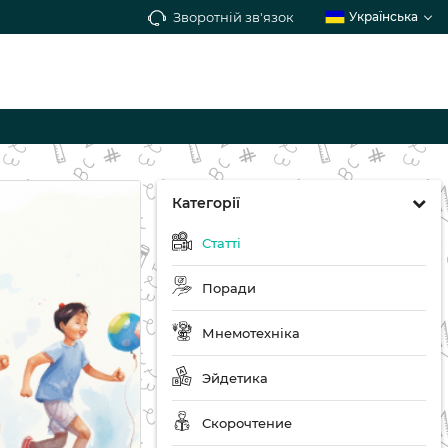
Зворотній зв'язок
Українська
Категорії
Статті
Поради
Мнемотехніка
Эйдетика
Скорочтение