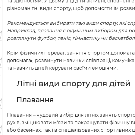
та здібностям. У цьому віці діти активні, сповнені 
різноманітні види спорту, щоб допомогти їм розви
Рекомендується вибирати такі види спорту, які спр
Наприклад, плавання є відмінним вибором для ро
розглянути футбол, теніс, гімнастику чи баскетбол
Крім фізичних переваг, заняття спортом допомагаю
допомагає розвинути навички співпраці, комунікац
та навчить дітей керувати своїми емоціями.
Літні види спорту для дітей
Плавання
Плавання – чудовий вибір для літніх занять спор
рухів, зміцнювати м'язи та покращувати фізичну в
або басейнах, так і в спеціалізованих спортивних 