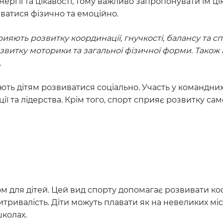
енергії та цікавості, тому важливо запропонувати їм цік
ватися фізично та емоційно.
ияють розвитку координації, гнучкості, балансу та сп
звитку моторики та загальної фізичної форми. Також
.
ть дітям розвиватися соціально. Участь у командних
ії та лідерства. Крім того, спорт сприяє розвитку с
том для дітей. Цей вид спорту допомагає розвивати к
итривалість. Діти можуть плавати як на невеликих м
школах.