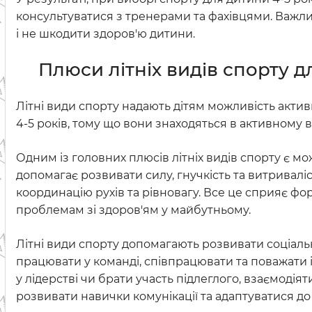
консультуватися з тренерами та фахівцями. Важл
і не шкодити здоров'ю дитини.
Плюси літніх видів спорту д
Літні види спорту надають дітям можливість актив
4-5 років, тому що вони знаходяться в активному в
Одним із головних плюсів літніх видів спорту є м
допомагає розвивати силу, гнучкість та витривалі
координацію рухів та рівновагу. Все це сприяє ф
проблемам зі здоров'ям у майбутньому.
Літні види спорту допомагають розвивати соціальн
працювати у команді, співпрацювати та поважати
у лідерстві чи брати участь підлеглого, взаємоді
розвивати навички комунікації та адаптуватися до 