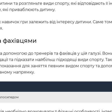
ини та розгляньте види спорту, які відповідають її і
у, які приваблюють дитину.
к навичок гри залежить від інтересу дитини. Саме то
х.
а фахівцями
 допомогою до тренерів та фахівців у цій галузі. Во
ації та підказати найбільш підходящі види спорту. Та
показання для заняття певним видом спорту та доп
аному напрямку.
 велосипедом
ів необхідно враховувати її фізичні особливості, інте