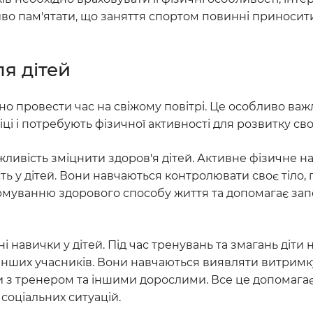
иво пам'ятати, що заняття спортом повинні приноси
ля дітей
но провести час на свіжому повітрі. Це особливо важ
іці і потребують фізичної активності для розвитку сво
ожливість зміцнити здоров'я дітей. Активне фізичне 
сть у дітей. Вони навчаються контролювати своє тіло
ормуванню здорового способу життя та допомагає зап
і навички у дітей. Під час тренувань та змагань діти
 інших учасників. Вони навчаються виявляти витримк
яти з тренером та іншими дорослими. Все це допомагає
соціальних ситуацій.