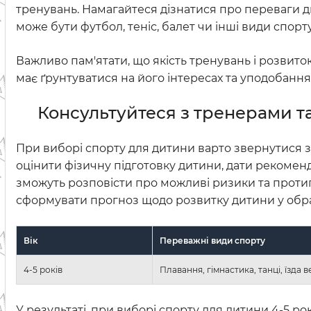
тренувань. Намагайтеся дізнатися про переваги дит
може бути футбол, теніс, балет чи інші види спорт
Важливо пам'ятати, що якість тренувань і розвито
має ґрунтуватися на його інтересах та уподобання
Консультуйтеся з тренерами т
При виборі спорту для дитини варто звернутися за
оцінити фізичну підготовку дитини, дати рекоменд
зможуть розповісти про можливі ризики та проти
сформувати прогноз щодо розвитку дитини у обр
Вік
Переважні види спорту
4-5 років
Плавання, гімнастика, танці, їзда
У результаті, при виборі спорту для дитини 4-5 рок