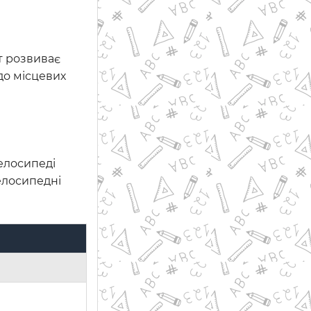
т розвиває
до місцевих
велосипеді
елосипедні