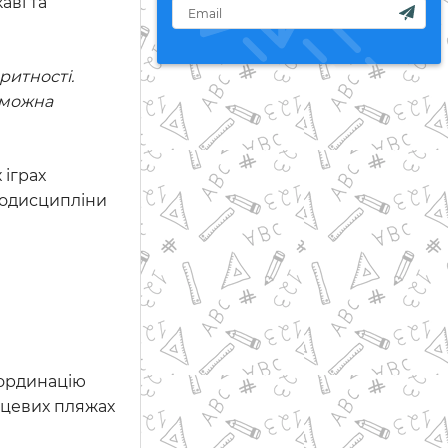
аві та
ритності.
 можна
 іграх
амодисципліни
оординацію
ісцевих пляжах