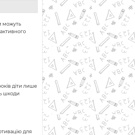
ки можуть
 активного
років діти лише
ть шкоди
отивацію для