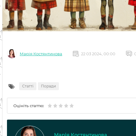
Марія Костянтинова
22 03 2024, 00:00
Статті
Поради
Оцініть статтю:
Марія Костянтинова