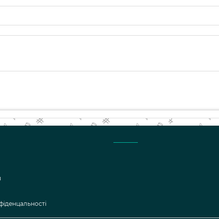
я
фіденцальності