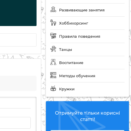
Развивающие занятия
Хоббихорсинг
Правила поведения
Танцы
Воспитание
Методы обучения
Кружки
Отримуйте тільки корисні
статті!