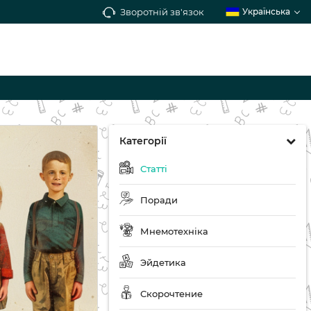
Зворотній зв'язок
Українська
Категорії
Статті
Поради
Мнемотехніка
Эйдетика
Скорочтение