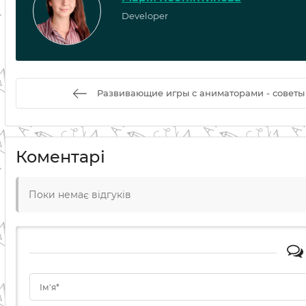
Developer
Развивающие игры с аниматорами - советы
Коментарі
Поки немає відгуків
Ім'я*