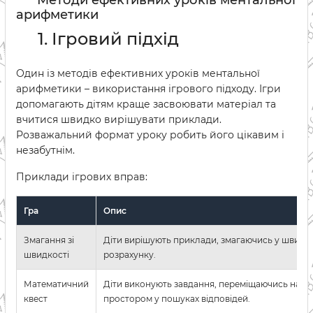
Методи ефективних уроків ментальної
арифметики
1. Ігровий підхід
Один із методів ефективних уроків ментальної
арифметики – використання ігрового підходу. Ігри
допомагають дітям краще засвоювати матеріал та
вчитися швидко вирішувати приклади.
Розважальний формат уроку робить його цікавим і
незабутнім.
Приклади ігрових вправ:
Гра
Опис
Змагання зі
Діти вирішують приклади, змагаючись у швидко
швидкості
розрахунку.
Математичний
Діти виконують завдання, переміщаючись нав
квест
простором у пошуках відповідей.