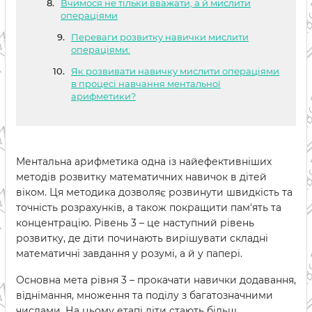
Вчимося не тільки вважати, а й мислити
операціями
Переваги розвитку навички мислити
операціями:
Як розвивати навичку мислити операціями
в процесі навчання ментальної
арифметики?
Ментальна арифметика одна із найефективніших
методів розвитку математичних навичок в дітей
віком. Ця методика дозволяє розвинути швидкість та
точність розрахунків, а також покращити пам'ять та
концентрацію. Рівень 3 – це наступний рівень
розвитку, де діти починають вирішувати складні
математичні завдання у розумі, а й у папері.
Основна мета рівня 3 – прокачати навички додавання,
віднімання, множення та поділу з багатозначними
числами. На цьому етапі діти стають більш