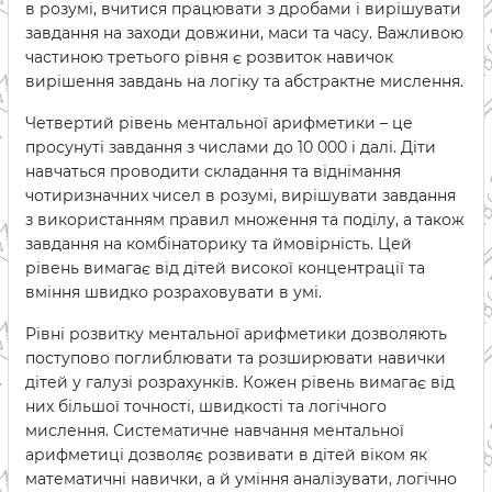
в розумі, вчитися працювати з дробами і вирішувати
завдання на заходи довжини, маси та часу. Важливою
частиною третього рівня є розвиток навичок
вирішення завдань на логіку та абстрактне мислення.
Четвертий рівень ментальної арифметики – це
просунуті завдання з числами до 10 000 і далі. Діти
навчаться проводити складання та віднімання
чотиризначних чисел в розумі, вирішувати завдання
з використанням правил множення та поділу, а також
завдання на комбінаторику та ймовірність. Цей
рівень вимагає від дітей високої концентрації та
вміння швидко розраховувати в умі.
Рівні розвитку ментальної арифметики дозволяють
поступово поглиблювати та розширювати навички
дітей у галузі розрахунків. Кожен рівень вимагає від
них більшої точності, швидкості та логічного
мислення. Систематичне навчання ментальної
арифметиці дозволяє розвивати в дітей віком як
математичні навички, а й уміння аналізувати, логічно