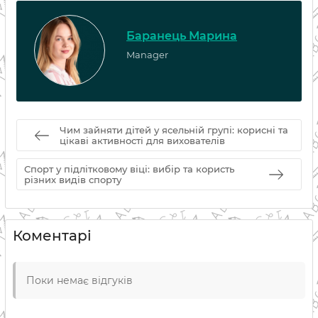
Баранець Марина
Manager
Чим зайняти дітей у ясельній групі: корисні та
цікаві активності для вихователів
Спорт у підлітковому віці: вибір та користь
різних видів спорту
Коментарі
Поки немає відгуків