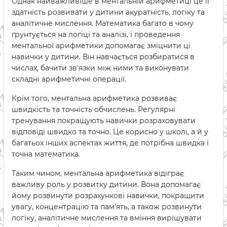
Однак найважливіше в ментальній арифметиці це її
здатність розвивати у дитини акуратність, логіку та
аналітичне мислення. Математика багато в чому
ґрунтується на логіці та аналізі, і проведення
ментальної арифметики допомагає зміцнити ці
навички у дитини. Він навчається розбиратися в
числах, бачити зв'язки між ними та виконувати
складні арифметичні операції.
Крім того, ментальна арифметика розвиває
швидкість та точність обчислень. Регулярні
тренування покращують навички розраховувати
відповіді швидко та точно. Це корисно у школі, а й у
багатьох інших аспектах життя, де потрібна швидка і
точна математика.
Таким чином, ментальна арифметика відіграє
важливу роль у розвитку дитини. Вона допомагає
йому розвинути розрахункові навички, покращити
увагу, концентрацію та пам'ять, а також розвинути
логіку, аналітичне мислення та вміння вирішувати