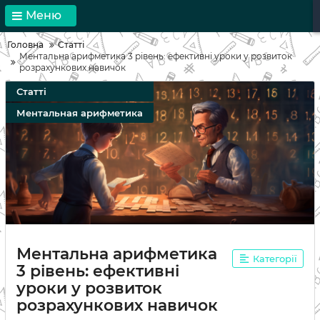
Меню
Головна
Статті
Ментальна арифметика 3 рівень: ефективні уроки у розвиток
розрахункових навичок
Статті
Ментальная арифметика
Ментальна арифметика
Категорії
3 рівень: ефективні
уроки у розвиток
розрахункових навичок