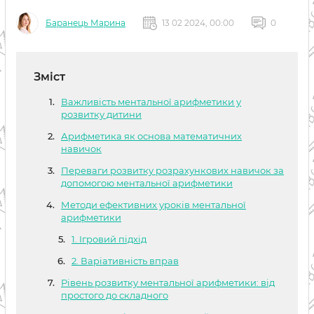
Баранець Марина
13 02 2024, 00:00
0
Зміст
Важливість ментальної арифметики у
розвитку дитини
Арифметика як основа математичних
навичок
Переваги розвитку розрахункових навичок за
допомогою ментальної арифметики
Методи ефективних уроків ментальної
арифметики
1. Ігровий підхід
2. Варіативність вправ
Рівень розвитку ментальної арифметики: від
простого до складного