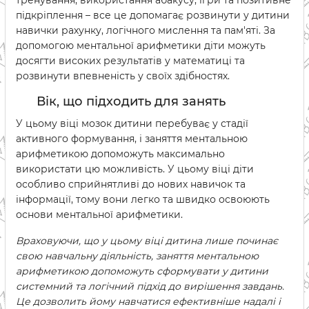
тренування, використання абакусу, ігри та позитивне
підкріплення – все це допомагає розвинути у дитини
навички рахунку, логічного мислення та пам'яті. За
допомогою ментальної арифметики діти можуть
досягти високих результатів у математиці та
розвинути впевненість у своїх здібностях.
Вік, що підходить для занять
У цьому віці мозок дитини перебуває у стадії
активного формування, і заняття ментальною
арифметикою допоможуть максимально
використати цю можливість. У цьому віці діти
особливо сприйнятливі до нових навичок та
інформації, тому вони легко та швидко освоюють
основи ментальної арифметики.
Враховуючи, що у цьому віці дитина лише починає
свою навчальну діяльність, заняття ментальною
арифметикою допоможуть сформувати у дитини
системний та логічний підхід до вирішення завдань.
Це дозволить йому навчатися ефективніше надалі і