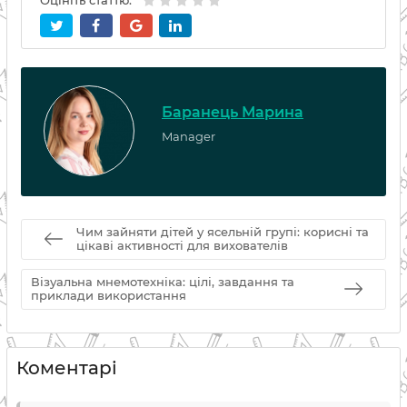
Оцініть статтю:
Баранець Марина
Manager
Чим зайняти дітей у ясельній групі: корисні та
цікаві активності для вихователів
Візуальна мнемотехніка: цілі, завдання та
приклади використання
Коментарі