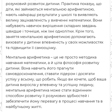
розумовий розвиток дитини. Практика показує, що
діти, які займаються ментальною арифметикою,
мають найкращі результати у школі та виявляють
велику зацікавленість у вивченні математики. Вони
набувають навичок вирішення складних завдань
швидше і точніше, ніж їхні однолітки. Крім того,
заняття ментальною арифметикою допомагають
виховати у дитини впевненість у своїх можливостях
та підвищити її самооцінку.
Ментальна арифметика – це не просто методика
навчання математики, а й ціла філософія розвитку
дитини. Вона навчить його прагнути
самовдосконалення, ставати лідером і досягати
успіху у всьому, що робить. Якщо ви хочете, щоб ваша
дитина виросла у впевнену та успішну людину,
ментальна арифметика може стати відмінним
способом розвитку її розумових здібностей і
забезпечити йому перевагу в процесі навчання та в
майбутньому житті.