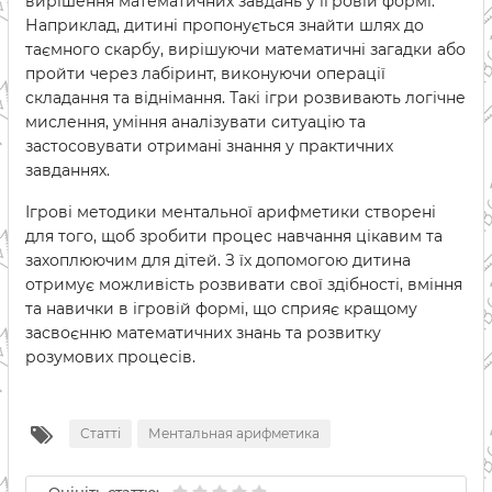
вирішення математичних завдань у ігровій формі.
Наприклад, дитині пропонується знайти шлях до
таємного скарбу, вирішуючи математичні загадки або
пройти через лабіринт, виконуючи операції
складання та віднімання. Такі ігри розвивають логічне
мислення, уміння аналізувати ситуацію та
застосовувати отримані знання у практичних
завданнях.
Ігрові методики ментальної арифметики створені
для того, щоб зробити процес навчання цікавим та
захоплюючим для дітей. З їх допомогою дитина
отримує можливість розвивати свої здібності, вміння
та навички в ігровій формі, що сприяє кращому
засвоєнню математичних знань та розвитку
розумових процесів.
Статті
Ментальная арифметика