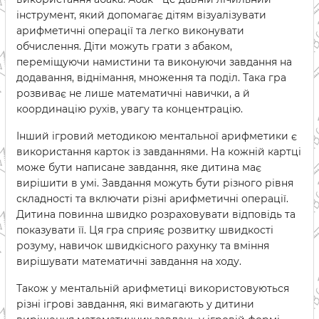
інструмент, який допомагає дітям візуалізувати
арифметичні операції та легко виконувати
обчислення. Діти можуть грати з абаком,
переміщуючи намистини та виконуючи завдання на
додавання, віднімання, множення та поділ. Така гра
розвиває не лише математичні навички, а й
координацію рухів, увагу та концентрацію.
Інший ігровий методикою ментальної арифметики є
використання карток із завданнями. На кожній картці
може бути написане завдання, яке дитина має
вирішити в умі. Завдання можуть бути різного рівня
складності та включати різні арифметичні операції.
Дитина повинна швидко розраховувати відповідь та
показувати її. Ця гра сприяє розвитку швидкості
розуму, навичок швидкісного рахунку та вміння
вирішувати математичні завдання на ходу.
Також у ментальній арифметиці використовуються
різні ігрові завдання, які вимагають у дитини