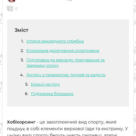
0
Зміст
Історія рекордного стрибка
Епохальне досягнення спортсмена
Підготовка до рекорду: тренування та
таємниці успіху
Зустріч з перемогою: тріумф та радість
Емоції на піку
Підтримка близьких
Хобіхорсинг
- це захоплюючий вид спорту, який
поєднує в собі елементи верхової їзди та екстриму. У
цьому виді спорту беруть участь сміливці, здатні