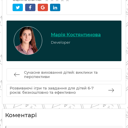
Марія Костянтинова
Developer
Сучасне виховання дітей: виклики та
перспективи
Розвиваючі ігри та завдання для дітей 6-7
років: безкоштовно та ефективно
Коментарі