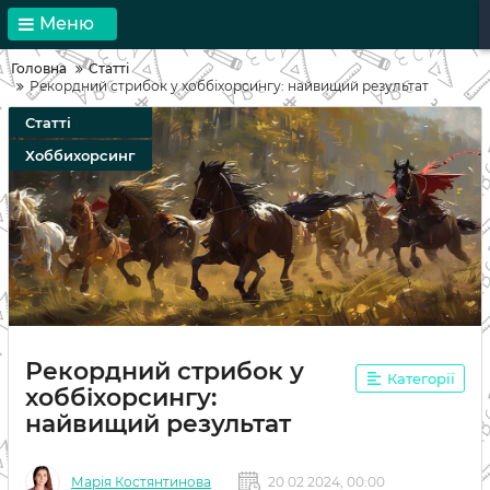
Меню
Головна
Статті
Рекордний стрибок у хоббіхорсингу: найвищий результат
Статті
Хоббихорсинг
Рекордний стрибок у
Категорії
хоббіхорсингу:
найвищий результат
Марія Костянтинова
20 02 2024, 00:00