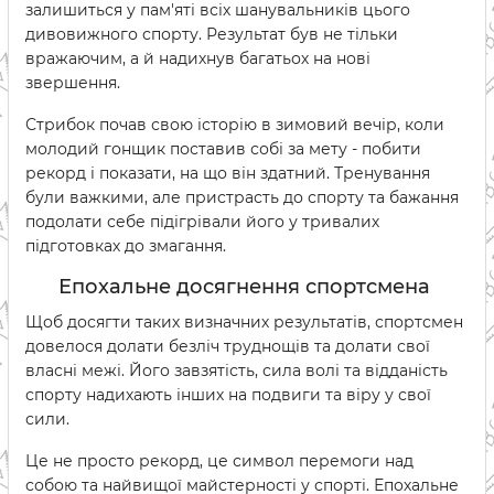
залишиться у пам'яті всіх шанувальників цього
дивовижного спорту. Результат був не тільки
вражаючим, а й надихнув багатьох на нові
звершення.
Стрибок почав свою історію в зимовий вечір, коли
молодий гонщик поставив собі за мету - побити
рекорд і показати, на що він здатний. Тренування
були важкими, але пристрасть до спорту та бажання
подолати себе підігрівали його у тривалих
підготовках до змагання.
Епохальне досягнення спортсмена
Щоб досягти таких визначних результатів, спортсмен
довелося долати безліч труднощів та долати свої
власні межі. Його завзятість, сила волі та відданість
спорту надихають інших на подвиги та віру у свої
сили.
Це не просто рекорд, це символ перемоги над
собою та найвищої майстерності у спорті. Епохальне