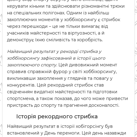
керувати кіньми та здійснювати різноманітні трюки
на спеціальних полігонах. Одним із найбільш
захоплюючих моментів у хоббіхорсингу є стрибок
через перешкоди – це не тільки вимагає від
учасників майстерності та віртуозності, а й
демонструє їхню сміливість та хоробрість.
Найвищий результат у рекорді стрибка у
хоббіхорсингу зафіксований в історії цього
захоплюючого спорту.
Цей дивовижний момент
справив справжній фурор у світі хоббіхорсингу,
викликавши захоплення у глядачів та повагу у
конкурентів. Цей рекордний стрибок став
свідченням видатної майстерності та підготовки
спортсмена, а також показав, до чого може привести
пристрасть до спорту та прагнення досконалості.
Історія рекордного стрибка
Найвищий результат в історії хобігорсінгу був
встановлений у День перемоги. Цей день назавжди