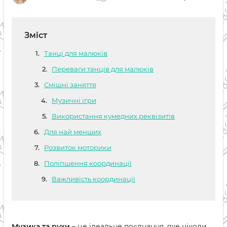
Зміст
Танці для малюків
Переваги танців для малюків
Смішні заняття
Музичні ігри
Використання кумедних реквізитів
Для най менших
Розвиток моторики
Поліпшення координації
Важливість координації
Музика та рухи
– це ідеальне поєднання, яке ніколи