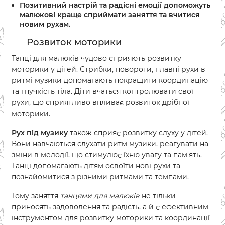
Позитивний настрій та радісні емоції допоможуть
малюкові краще сприймати заняття та вчитися
новим рухам.
Розвиток моторики
Танці для малюків чудово сприяють розвитку
моторики у дітей. Стрибки, повороти, плавні рухи в
ритмі музики допомагають покращити координацію
та гнучкість тіла. Діти вчаться контролювати свої
рухи, що сприятливо впливає розвиток дрібної
моторики.
Рух під музику
також сприяє розвитку слуху у дітей.
Вони навчаються слухати ритм музики, реагувати на
зміни в мелодії, що стимулює їхню увагу та пам'ять.
Танці допомагають дітям освоїти нові рухи та
познайомитися з різними ритмами та темпами.
Тому заняття
танцями для малюків
не тільки
приносять задоволення та радість, а й є ефективним
інструментом для розвитку моторики та координації