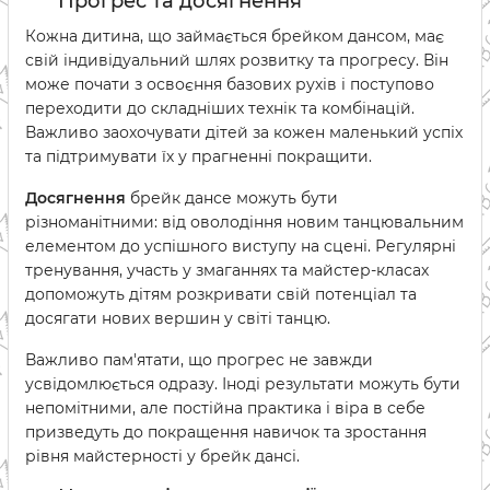
Прогрес та досягнення
Кожна дитина, що займається брейком дансом, має
свій індивідуальний шлях розвитку та прогресу. Він
може почати з освоєння базових рухів і поступово
переходити до складніших технік та комбінацій.
Важливо заохочувати дітей за кожен маленький успіх
та підтримувати їх у прагненні покращити.
Досягнення
брейк дансе можуть бути
різноманітними: від оволодіння новим танцювальним
елементом до успішного виступу на сцені. Регулярні
тренування, участь у змаганнях та майстер-класах
допоможуть дітям розкривати свій потенціал та
досягати нових вершин у світі танцю.
Важливо пам'ятати, що прогрес не завжди
усвідомлюється одразу. Іноді результати можуть бути
непомітними, але постійна практика і віра в себе
призведуть до покращення навичок та зростання
рівня майстерності у брейк дансі.