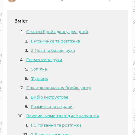
Зміст
Основи брейк дансу для дітей
1. Розминка та розтяжка
2. Пози та базові рухи
Елементи та рухи
Сопілка
Футворк
Початок навчання брейк дансу
Вибір інструктора
Розминка та вправи
Важливі моменти під час навчання
1. Зігрівання та розтяжка
2. Базові елементи