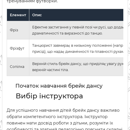
тренуванням футворки.
Елемент
Опис
Ефектне застигання у певній позі чи русі, що додає
Фріз
драматичності та виразності до танцю.
Танцюрист завмирає в низькому положенні (наприкл
Фрізфут
присід), що надає динамічності та плавності рухам.
Верхній стиль брейк дансу, що приділяє увагу рукам, 
Сопілка
верхній частині тіла.
Початок навчання брейк дансу
Вибір інструктора
Для успішного навчання дітей брейк дансу важливо
обрати компетентного інструктора. Інструктор
повинен мати досвід роботи з дітьми, розуміти їх
особливості та здатний педагогічно пояснити складні