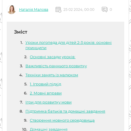
Наталія Малова
25 02 2024, 00:00
0
Зміст
Уроки логопеда для дітей 2-3 років: основні
принципи
Основні засади уроків:
Важливість раннього розвитку
Техніки занять із малюком
1. Ігровий підхід
2. Мовні вправи
Ігри для розвитку мови
Підтримка батьків та домашні завдання
Створення мовного середовища
Домашні завдання