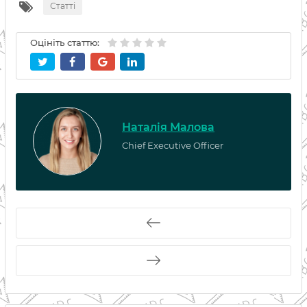
Статті
Оцініть статтю:
Наталія Малова
Chief Executive Officer