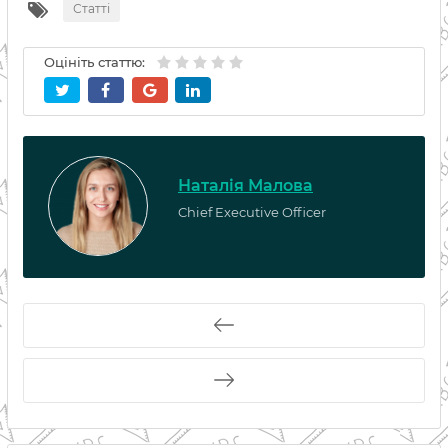
Статті
Оцініть статтю:
Наталія Малова
Chief Executive Officer