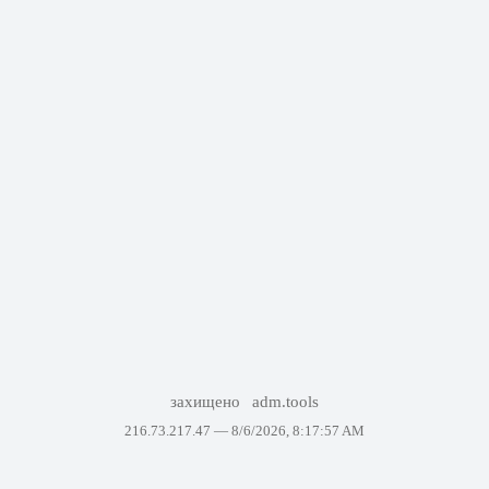
захищено
adm.tools
216.73.217.47 —
8/6/2026, 8:17:57 AM