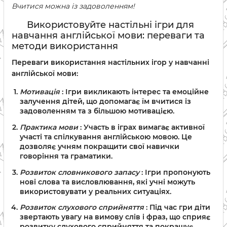
Вчитися можна із задоволенням!
Використовуйте настільні ігри для
навчання англійської мови: переваги та
методи використання
Переваги використання настільних ігор у навчанні
англійської мови:
Мотивація
: Ігри викликають інтерес та емоційне
залучення дітей, що допомагає їм вчитися із
задоволенням та з більшою мотивацією.
Практика мови
: Участь в іграх вимагає активної
участі та спілкування англійською мовою. Це
дозволяє учням покращити свої навички
говоріння та граматики.
Розвиток словникового запасу
: Ігри пропонують
нові слова та висловлювання, які учні можуть
використовувати у реальних ситуаціях.
Розвиток слухового сприйняття
: Під час гри діти
звертають увагу на вимову слів і фраз, що сприяє
розвитку слухового сприйняття та покращує