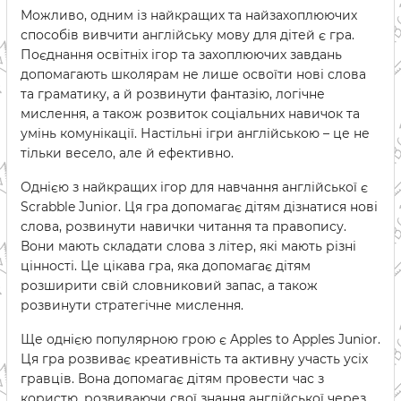
Можливо, одним із найкращих та найзахоплюючих
способів вивчити англійську мову для дітей є гра.
Поєднання освітніх ігор та захоплюючих завдань
допомагають школярам не лише освоїти нові слова
та граматику, а й розвинути фантазію, логічне
мислення, а також розвиток соціальних навичок та
умінь комунікації. Настільні ігри англійською – це не
тільки весело, але й ефективно.
Однією з найкращих ігор для навчання англійської є
Scrabble Junior. Ця гра допомагає дітям дізнатися нові
слова, розвинути навички читання та правопису.
Вони мають складати слова з літер, які мають різні
цінності. Це цікава гра, яка допомагає дітям
розширити свій словниковий запас, а також
розвинути стратегічне мислення.
Ще однією популярною грою є Apples to Apples Junior.
Ця гра розвиває креативність та активну участь усіх
гравців. Вона допомагає дітям провести час з
користю, розвиваючи свої знання англійської через