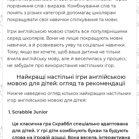
порівняння слів і виразів. Комбінування слів та
понять з різних категорій допомагає школярам
покращувати свої навички спілкування та мови.
Ігри англійською мовою стають все популярнішими
серед школярів. Вони не лише покращують мовні
навички, а й розвивають уяву та соціальні навички.
Тому, якщо ви хочете, щоб ваша дитина не тільки
вчила англійську мову, але й веселилась у процесі,
не забудьте про використання настільних ігор.
Найкращі настільні ігри англійською
мовою для дітей: огляд та рекомендації
Нижче наведено огляд кількох найкращих настільних
ігор англійською мовою для дітей:
Scrabble Junior
Це класична гра Скраббл спеціально адаптована
для дітей. У грі діти комбінують букви та будують
слова на ігровій дошці. Вона весела, інтерактивна