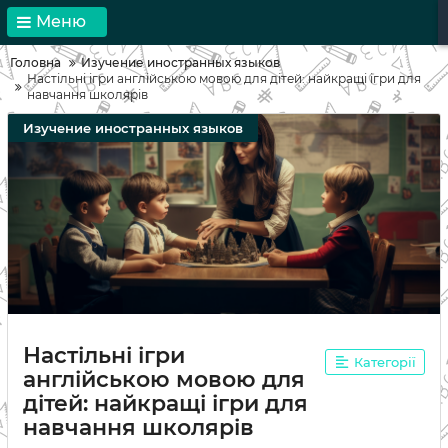
Меню
Головна
Изучение иностранных языков
Настільні ігри англійською мовою для дітей: найкращі ігри для
навчання школярів
Изучение иностранных языков
Настільні ігри
Категорії
англійською мовою для
дітей: найкращі ігри для
навчання школярів