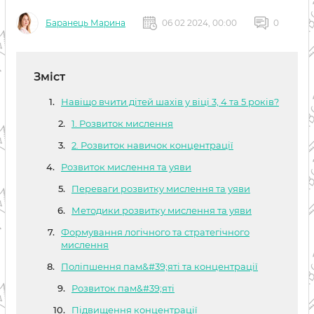
Баранець Марина
06 02 2024, 00:00
0
Зміст
Навіщо вчити дітей шахів у віці 3, 4 та 5 років?
1. Розвиток мислення
2. Розвиток навичок концентрації
Розвиток мислення та уяви
Переваги розвитку мислення та уяви
Методики розвитку мислення та уяви
Формування логічного та стратегічного
мислення
Поліпшення пам&#39;яті та концентрації
Розвиток пам&#39;яті
Підвищення концентрації