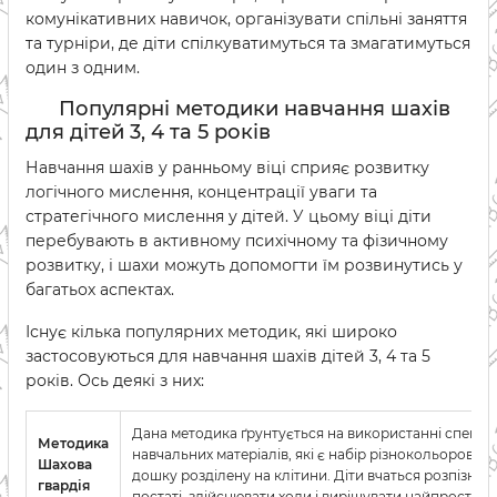
комунікативних навичок, організувати спільні заняття
та турніри, де діти спілкуватимуться та змагатимуться
один з одним.
Популярні методики навчання шахів
для дітей 3, 4 та 5 років
Навчання шахів у ранньому віці сприяє розвитку
логічного мислення, концентрації уваги та
стратегічного мислення у дітей. У цьому віці діти
перебувають в активному психічному та фізичному
розвитку, і шахи можуть допомогти їм розвинутись у
багатьох аспектах.
Існує кілька популярних методик, які широко
застосовуються для навчання шахів дітей 3, 4 та 5
років. Ось деякі з них:
Дана методика ґрунтується на використанні спеціа
Методика
навчальних матеріалів, які є набір різнокольорових ф
Шахова
дошку розділену на клітини. Діти вчаться розпізнав
гвардія
постаті, здійснювати ходи і вирішувати найпростіші 