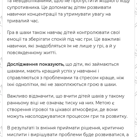
та невідволіканими, щоб не пропустити жодного ходу
супротивника. Це допомагає дітям розвивати
навички концентрації та утримувати увагу на
тривалий час.
Гра в шахи також навчає дітей контролювати свої
емоції та зберігати спокій під час гри. Це важливі
навички, які знадобляться їм не лише у грі, а й у
повсякденному житті.
Дослідження показують,
що діти, які займаються
шахами, мають кращий успіх у навчанні і
справляються з проблемами та стресом краще, ніж
їхні однолітки, які не захоплюються грою в шахи.
Важливо відзначити, що вчити дітей шахів у такому
ранньому віці не означає тиску на них. Метою є
створення ігрової та цікавої атмосфери, де вони
можуть насолоджуватися процесом гри та розвитку.
В результаті їх вміння приймати рішення, критично
мислити і вирішувати проблеми буде розвиватися, а