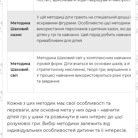
У цій методиці діти грають на спеціальній дошці із 
Методика
яскравими фігурами. Особливістю цієї методики є
Шаховий
використання персонажів з дитячих казок, які допо
оазис
дітям у грі та навчанні. Цей підхід робить навчання 
привабливим для дітей.
Методика Шаховий світ є комплексним навчанням ш
Методика
ігровій формі. Діти вчаться як основам шахів, а й
Шаховий
стратегічному мисленню, теорії гри, вирішення завд
світ
У процесі навчання використовуються різні ігрові 
та завдання.
Кожна з цих методик має свої особливості та
переваги, але основна мета у них одна – навчити
дітей грі у шахи та розвинути в них інтерес до цієї
розумової гри. Вибір методики залежить від
індивідуальних особливостей дитини та її інтересів.