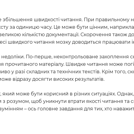
е збільшення швидкості читання. При правильному н
сту за одиницю часу. Це може бути цінним, наприкла
 великою кількістю документації. Скорочення також д
цесі швидкого читання мозку доводиться працювати і
ої недоліки. По-перше, неконтрольоване захоплення
ня прочитаного матеріалу. Швидке читання може по
во у разі складних та технічних текстів. Крім того, 
може відразу досягти високих результатів.
, який може бути корисний в різних ситуаціях. Однак
и з розумом, щоб уникнути втрати якості читання та
зумінням – ось головне завдання для тих, хто наважит