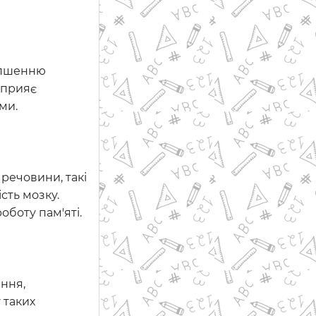
ліпшенню
сприяє
ми.
 речовини, такі
сть мозку.
оботу пам'яті.
ання,
 таких