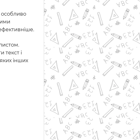
е особливо
вими
ефективніше.
листом.
 текст і
-яких інших