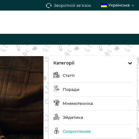
Зворотній зв'язок
Українська
Категорії
Статті
Поради
Мнемотехніка
Эйдетика
Скорочтение