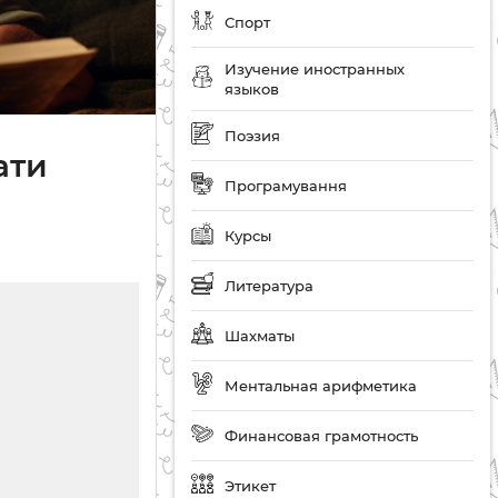
Спорт
Изучение иностранных
языков
Поэзия
ати
Програмування
Курсы
Литература
Шахматы
Ментальная арифметика
Финансовая грамотность
Этикет