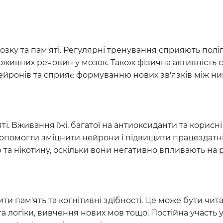
озку та пам'яті. Регулярні тренування сприяють по
оживних речовин у мозок. Також фізична активність 
йронів та сприяє формуванню нових зв'язків між ни
і. Вживання їжі, багатої на антиоксиданти та корисні
е допомогти зміцнити нейрони і підвищити працездатні
та нікотину, оскільки вони негативно впливають на р
 пам'ять та когнітивні здібності. Це може бути чит
а логіки, вивчення нових мов тощо. Постійна участь у