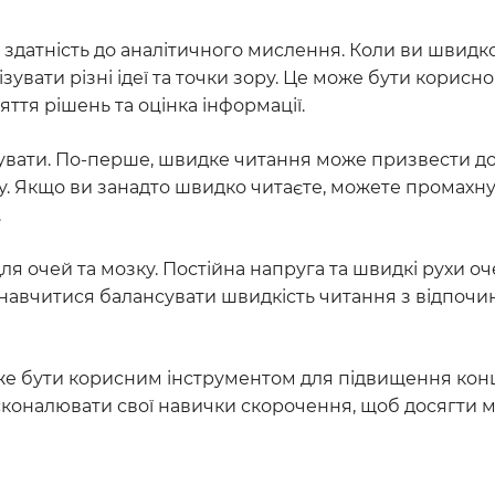
датність до аналітичного мислення. Коли ви швидк
увати різні ідеї та точки зору. Це може бути корисно
ття рішень та оцінка інформації.
рахувати. По-перше, швидке читання може призвести д
у. Якщо ви занадто швидко читаєте, можете промахн
.
 очей та мозку. Постійна напруга та швидкі рухи оч
навчитися балансувати швидкість читання з відпочи
е бути корисним інструментом для підвищення конц
сконалювати свої навички скорочення, щоб досягти 