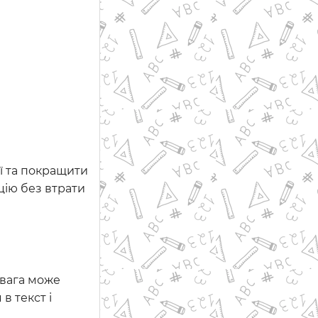
ї та покращити
цію без втрати
увага може
в текст і