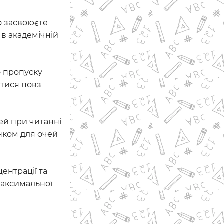
о засвоюєте
 в академічній
о пропуску
утися повз
ей при читанні
нком для очей
ентрації та
максимальної