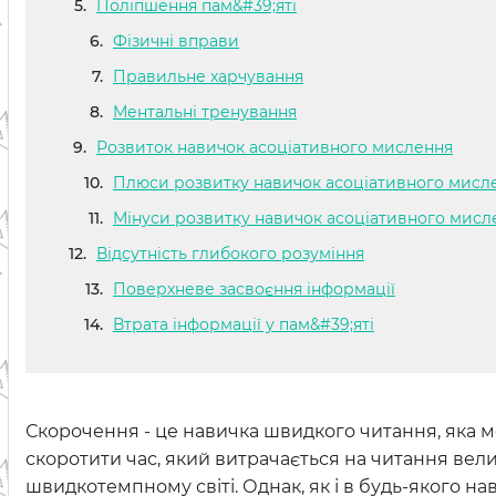
Поліпшення пам&#39;яті
Фізичні вправи
Правильне харчування
Ментальні тренування
Розвиток навичок асоціативного мислення
Плюси розвитку навичок асоціативного мисл
Мінуси розвитку навичок асоціативного мисл
Відсутність глибокого розуміння
Поверхневе засвоєння інформації
Втрата інформації у пам&#39;яті
Скорочення - це навичка швидкого читання, яка м
скоротити час, який витрачається на читання вел
швидкотемпному світі. Однак, як і в будь-якого на