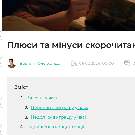
Плюси та мінуси скорочитан
Вавилін Олександр
06 02 2024, 00:00
Зміст
Виграш у часі
Переваги виграшу у часі:
Недоліки виграшу у часі:
Підвищення концентрації