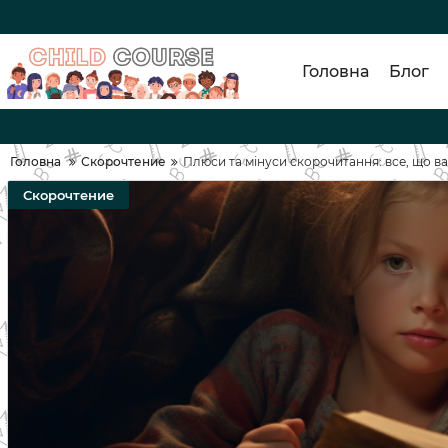
Головна
Блог
Головна
Скорочтение
Плюси та мінуси скорочитання: все, що в
Скорочтение