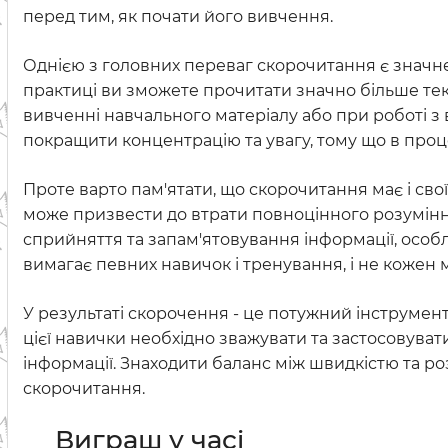
перед тим, як почати його вивчення.
Однією з головних переваг скорочитання є значн
практиці ви зможете прочитати значно більше тек
вивченні навчального матеріалу або при роботі з
покращити концентрацію та увагу, тому що в про
Проте варто пам'ятати, що скорочитання має і св
може призвести до втрати повноцінного розумін
сприйняття та запам'ятовування інформації, особли
вимагає певних навичок і тренування, і не кожен 
У результаті скорочення - це потужний інструмент
цієї навички необхідно зважувати та застосовуват
інформації. Знаходити баланс між швидкістю та ро
скорочитання.
Виграш у часі