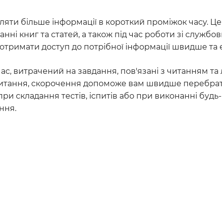
яти більше інформації в короткий проміжок часу. Ц
нні книг та статей, а також під час роботи зі службо
отримати доступ до потрібної інформації швидше та 
ас, витрачений на завдання, пов'язані з читанням та 
читання, скорочення допоможе вам швидше перебрати
ри складання тестів, іспитів або при виконанні будь
ння.