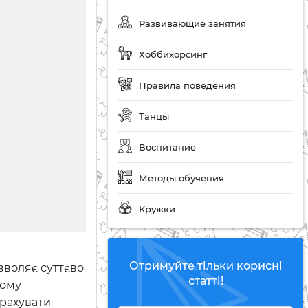
Развивающие занятия
Хоббихорсинг
Правила поведения
Танцы
Воспитание
Методы обучения
Кружки
Отримуйте тільки корисні
зволяє суттєво
статті!
шому
врахувати