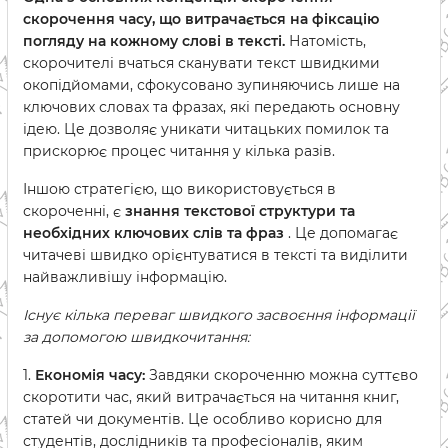
скорочення часу, що витрачається на фіксацію
погляду на кожному слові в тексті.
Натомість,
скорочителі вчаться сканувати текст швидкими
окопідйомами, сфокусовано зупиняючись лише на
ключових словах та фразах, які передають основну
ідею. Це дозволяє уникати читацьких помилок та
прискорює процес читання у кілька разів.
Іншою стратегією, що використовується в
скороченні, є
знання текстової структури та
необхідних ключових слів та фраз
. Це допомагає
читачеві швидко орієнтуватися в тексті та виділити
найважливішу інформацію.
Існує кілька переваг швидкого засвоєння інформації
за допомогою швидкочитання:
1.
Економія часу:
Завдяки скороченню можна суттєво
скоротити час, який витрачається на читання книг,
статей чи документів. Це особливо корисно для
студентів, дослідників та професіоналів, яким