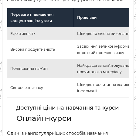
Переваги підвищення
Приклади
концентрації та уваги
Ефективність
Швидке та якісне виконання з
Засвоєння великої інформації 
Висока продуктивність
короткий проміжок часу
Найкраща запам'ятовуваність
Поліпшення пам'яті
прочитаного матеріалу
Швидке прочитання великих о
Скорочення часу
інформації
Доступні ціни на навчання та курси
Онлайн-курси
Один із найпопулярніших способів навчання