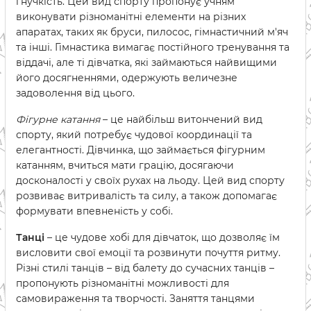
гнучкість. Цей вид спорту пропонує учням
виконувати різноманітні елементи на різних
апаратах, таких як бруси, пилосос, гімнастичний м'яч
та інші. Гімнастика вимагає постійного тренування та
віддачі, але ті дівчатка, які займаються найвищими
його досягненнями, одержують величезне
задоволення від цього.
Фігурне катання
– це найбільш витончений вид
спорту, який потребує чудової координації та
елегантності. Дівчинка, що займається фігурним
катанням, вчиться мати грацію, досягаючи
досконалості у своїх рухах на льоду. Цей вид спорту
розвиває витривалість та силу, а також допомагає
формувати впевненість у собі.
Танці
– це чудове хобі для дівчаток, що дозволяє їм
висловити свої емоції та розвинути почуття ритму.
Різні стилі танців – від балету до сучасних танців –
пропонують різноманітні можливості для
самовираження та творчості. Заняття танцями