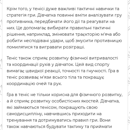
Крім того, у тенісі дуже важливі тактичні навички та
стратегія гри. Дівчатка повинні вміти аналізувати гру
противника, передбачати його дії та реагувати на
них. Це допомагає вибирати правильні тактичні
рішення, наприклад, змінювати траєкторію м'яча або
робити несподівані удари, щоб змусити противницю
помилятися та вигравати розіграші.
Теніс також сприяє розвитку фізичної витривалості
та координації рухів у дівчаток. Цей вид спорту
вимагає швидкої реакції, точності та гнучкості. Гра в
теніс розвиває м'язи всього тіла та покращує
координацію очей та рук.
Гра в теніс не тільки корисна для фізичного розвитку,
а й сприяє розвитку особистісних якостей. Дівчатка,
які займаються тенісом, покращують свою
самодисципліну, навчившись приходити на
тренування та дотримуватись правил гри. Вони
також навчаються будувати тактику та приймати