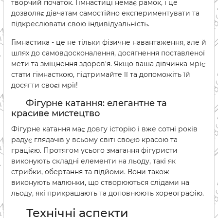
творчий початок. Гімнастиці немає рамок, і це
дозволяє дівчатам самостійно експериментувати та
підкреслювати свою індивідуальність.
Гімнастика - це не тільки фізичне навантаження, але й
шлях до самовдосконалення, досягнення поставленої
мети та зміцнення здоров'я. Якщо ваша дівчинка мріє
стати гімнасткою, підтримайте її та допоможіть їй
досягти своєї мрії!
Фігурне катання: елегантне та
красиве мистецтво
Фігурне катання має довгу історію і вже сотні років
радує глядачів у всьому світі своєю красою та
грацією. Протягом усього змагання фігуристи
виконують складні елементи на льоду, такі як
стрибки, обертання та підйоми. Вони також
виконують малюнки, що створюються слідами на
льоду, які прикрашають та доповнюють хореографію.
Технічні аспекти