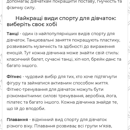
допомагає дівчаткам покращити поставу, гнучкість та
фізичну силу.
Найкращі види спорту для дівчаток:
виберіть своє хобі
Танці
- один із найпопулярніших видів спорту для
дівчаток. Танцювальні заняття покращують пластику,
розвивають музичність та здібності до вираження
емоцій. Тут кожна дівчинка може знайти свій стиль:
класичний балет, сучасні танці, хіп-хоп, брейк-данс та
багато іншого.
Фітнес
- чудовий вибір для тих, хто хоче підтягнути
фігуру та займатися активним способом життя.
Фітнес-тренування для дівчаток можуть бути
різноманітними: силові тренування, аеробіка, йога,
пілатес та багато іншого. Кожна дівчинка знайде те,
що їй до вподоби.
Плавання
- відмінний вид спорту для дівчаток
різного віку. Плавання розвиває всі групи м'язів,