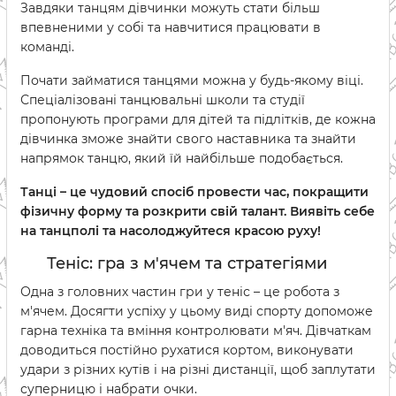
Завдяки танцям дівчинки можуть стати більш
впевненими у собі та навчитися працювати в
команді.
Почати займатися танцями можна у будь-якому віці.
Спеціалізовані танцювальні школи та студії
пропонують програми для дітей та підлітків, де кожна
дівчинка зможе знайти свого наставника та знайти
напрямок танцю, який їй найбільше подобається.
Танці – це чудовий спосіб провести час, покращити
фізичну форму та розкрити свій талант. Виявіть себе
на танцполі та насолоджуйтеся красою руху!
Теніс: гра з м'ячем та стратегіями
Одна з головних частин гри у теніс – це робота з
м'ячем. Досягти успіху у цьому виді спорту допоможе
гарна техніка та вміння контролювати м'яч. Дівчаткам
доводиться постійно рухатися кортом, виконувати
удари з різних кутів і на різні дистанції, щоб заплутати
суперницю і набрати очки.