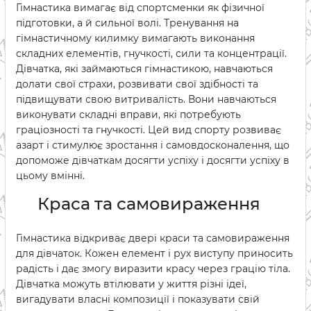
Гімнастика вимагає від спортсменки як фізичної
підготовки, а й сильної волі. Тренування на
гімнастичному килимку вимагають виконання
складних елементів, гнучкості, сили та концентрації.
Дівчатка, які займаються гімнастикою, навчаються
долати свої страхи, розвивати свої здібності та
підвищувати свою витривалість. Вони навчаються
виконувати складні вправи, які потребують
граціозності та гнучкості. Цей вид спорту розвиває
азарт і стимулює зростання і самовдосконалення, що
допоможе дівчаткам досягти успіху і досягти успіху в
цьому вмінні.
Краса та самовираження
Гімнастика відкриває двері краси та самовираження
для дівчаток. Кожен елемент і рух виступу приносить
радість і дає змогу виразити красу через грацію тіла.
Дівчатка можуть втілювати у життя різні ідеї,
вигадувати власні композиції і показувати свій