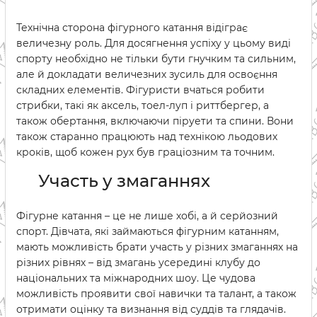
Технічна сторона фігурного катання відіграє
величезну роль. Для досягнення успіху у цьому виді
спорту необхідно не тільки бути гнучким та сильним,
але й докладати величезних зусиль для освоєння
складних елементів. Фігуристи вчаться робити
стрибки, такі як аксель, тоел-луп і риттбергер, а
також обертання, включаючи піруети та спини. Вони
також старанно працюють над технікою льодових
кроків, щоб кожен рух був граціозним та точним.
Участь у змаганнях
Фігурне катання – це не лише хобі, а й серйозний
спорт. Дівчата, які займаються фігурним катанням,
мають можливість брати участь у різних змаганнях на
різних рівнях – від змагань усередині клубу до
національних та міжнародних шоу. Це чудова
можливість проявити свої навички та талант, а також
отримати оцінку та визнання від суддів та глядачів.