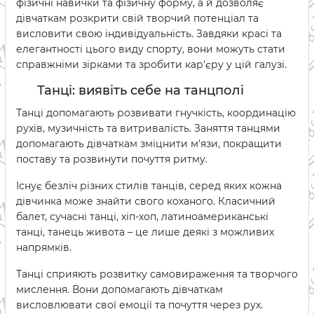
фізичні навички та фізичну форму, а й дозволяє
дівчаткам розкрити свій творчий потенціал та
висловити свою індивідуальність. Завдяки красі та
елегантності цього виду спорту, вони можуть стати
справжніми зірками та зробити кар'єру у цій галузі.
Танці: виявіть себе на танцполі
Танці допомагають розвивати гнучкість, координацію
рухів, музичність та витривалість. Заняття танцями
допомагають дівчаткам зміцнити м'язи, покращити
поставу та розвинути почуття ритму.
Існує безліч різних стилів танців, серед яких кожна
дівчинка може знайти свого коханого. Класичний
балет, сучасні танці, хіп-хоп, латиноамериканські
танці, танець живота – це лише деякі з можливих
напрямків.
Танці сприяють розвитку самовираження та творчого
мислення. Вони допомагають дівчаткам
висловлювати свої емоції та почуття через рух.