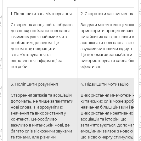
1. Поліпшити запам'ятовування
2. Скоротити час вивчення
Створення асоціацій та образів
Завдяки мнемотехніці можна
дозволяє пов'язати нові слова
прискорити процес вивчення
із чимось уже знайомим чи з
китайських слів, оскільки вон
особистим досвідом. Це
асоціювати нові слова із зоб
допомагає покращити
звуками чи іншими відчутним
запам'ятовування та
Це допомагає запам'ятати та
відновлення інформації за
використовувати слова більш
потреби.
ефективно.
3. Поліпшити розуміння
4. Підвищити мотивацію
Створення зв'язків та асоціацій
Використання мнемотехніки 
допомагає не лише запам'ятати
китайських слів може зробити
нові слова, а й зрозуміти їх
навчання більш цікавим і весе
значення та використання у
Використання креативних обра
контексті. Це особливо
асоціацій та історій, що
важливо в китайській мові, де
запам'ятовуються, допомагає 
багато слів зі схожими звуками
емоційний зв'язок з новою ін
та тонами, але різними
що в свою чергу стимулює мо