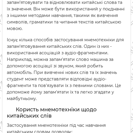
запам'ятовувати та відновлювати китайські слова та
їх значення. Він може бути використаний у поєднанні
з іншими методами навчання, такими як вивчення
символів, граматики та читання текстів китайською
мовою.
Існує кілька способів застосування мнемотехніки для
запам'ятовування китайських слів. Один із них -
використання асоціацій з аудіо-фрагментами.
Наприклад, можна запам'ятати слово машина за
допомогою асоціації зі звуком, який робить
автомобіль. При вивченні нових слів та їх значень
студент може представляти відповідні аудіо-
фрагменти та пов'язувати їх з певними словами. Це
допоможе йому запам'ятати їх та легко згадати у
майбутньому.
Користь мнемотехніки щодо
китайських слів
Застосування мнемотехніки під час навчання
китайським словам дозволяє: