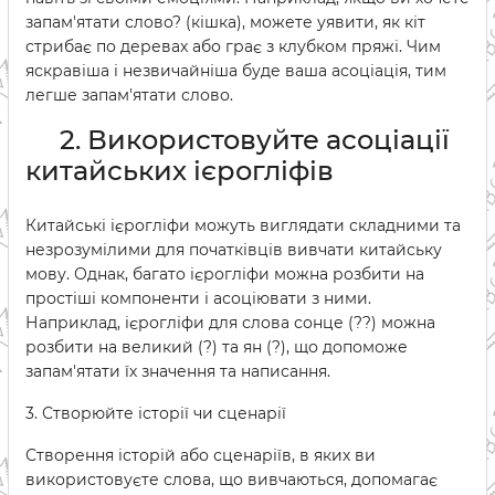
запам'ятати слово? (кішка), можете уявити, як кіт
стрибає по деревах або грає з клубком пряжі. Чим
яскравіша і незвичайніша буде ваша асоціація, тим
легше запам'ятати слово.
2. Використовуйте асоціації
китайських ієрогліфів
Китайські ієрогліфи можуть виглядати складними та
незрозумілими для початківців вивчати китайську
мову. Однак, багато ієрогліфи можна розбити на
простіші компоненти і асоціювати з ними.
Наприклад, ієрогліфи для слова сонце (??) можна
розбити на великий (?) та ян (?), що допоможе
запам'ятати їх значення та написання.
3. Створюйте історії чи сценарії
Створення історій або сценаріїв, в яких ви
використовуєте слова, що вивчаються, допомагає