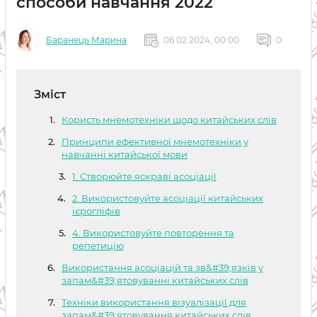
способи навчання 2022
Баранець Марина
06 02 2024, 00:00
0
Зміст
Користь мнемотехніки щодо китайських слів
Принципи ефективної мнемотехніки у
навчанні китайської мови
1. Створюйте яскраві асоціації
2. Використовуйте асоціації китайських
ієрогліфів
4. Використовуйте повторення та
репетицію
Використання асоціацій та зв&#39;язків у
запам&#39;ятовуванні китайських слів
Техніки використання візуалізації для
запам&#39;ятовування китайських слів