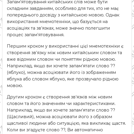
Запам'ятовування китайських слів може бути
складним завданням, особливо для тих, хто не має
попереднього досвіду з китайською мовою. Однак
використання мнемотехніки, що базується на
асоціаціях та зв'язках, може значно полегшити
процес запам'ятовування.
Першим кроком у використанні цієї мнемотехніки є
створення зв'язку між новим китайським словом та
вже відомим словом чи поняттям рідною мовою.
Наприклад, якщо ви хочете запам'ятати слово ??
(яблуко), можна асоціювати його із зображенням
яблука або словом яблуко, яке прозвучало рідною
мовою.
Другим кроком є створення зв'язків між новим
словом та його значенням чи характеристиками.
Наприклад, якщо ви хочете запам'ятати слово ??
(Щасливий), можна асоціювати його з образом
щасливої людини або ситуацією, яка викликає щастя.
Коли ви згадуєте слово ??, Ви автоматично