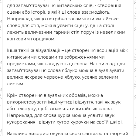
для запам'ятовування китайських слів, - створення
сцени або історії, в якій ці слова взаємодіють.
Наприклад, якщо потрібно запам'ятати китайське
слово для стіл, можна уявити сцену, де на столі
лежить величезний гарний стіл поруч із невеликим
квітковим горщиком.
Інша техніка візуалізації – це створення асоціацій між
китайськими словами та зображеннями чи
предметами, які нагадують ці слова. Наприклад, для
запам'ятовування слова яблуко можна візуалізувати
велике яскраве червоне яблуко, усеяне зеленим
листям.
Крім створення візуальних образів, можна
використовувати інші чуттєві відчуття, такі як звук
або текстуру, щоб запам'ятати китайські слова.
Наприклад, для слова курка можна уявити звук
кукарекання і відчути хутро курочки на своїй шкірі.
Важливо використовувати свою фантазію та творчий