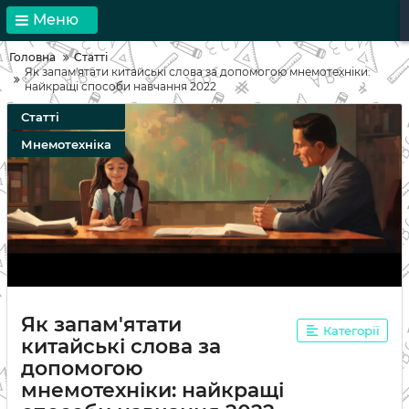
Меню
Головна
Статті
Як запам'ятати китайські слова за допомогою мнемотехніки:
найкращі способи навчання 2022
Статті
Мнемотехніка
Як запам'ятати
Категорії
китайські слова за
допомогою
мнемотехніки: найкращі