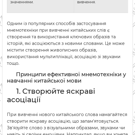
значеннями.
вивчення.
Одним із популярних способів застосування
мнемотехніки при вивченні китайських слів є
створення та використання ключових образів та
історій, які асоціюються з новими словами. Це може
містити створення живописних образів,
використання мультиплікації, асоціацію зі звуками
тощо.
Принципи ефективної мнемотехніки у
навчанні китайської мови
1. Створюйте яскраві
асоціації
При вивченні нового китайського слова намагайтеся
створити яскраву асоціацію, що запам'ятовується.
Зв'язуйте слово з візуальними образами, звуками чи
навіть зі своїми емоціями. Наприклад, якщо ви хочете