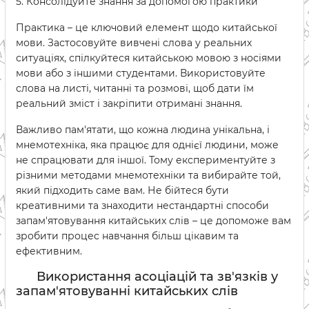
5. Консолідуйте знання за допомогою практики
Практика – це ключовий елемент щодо китайської
мови. Застосовуйте вивчені слова у реальних
ситуаціях, спілкуйтеся китайською мовою з носіями
мови або з іншими студентами. Використовуйте
слова на листі, читанні та розмові, щоб дати їм
реальний зміст і закріпити отримані знання.
Важливо пам'ятати, що кожна людина унікальна, і
мнемотехніка, яка працює для однієї людини, може
не спрацювати для іншої. Тому експериментуйте з
різними методами мнемотехніки та вибирайте той,
який підходить саме вам. Не бійтеся бути
креативними та знаходити нестандартні способи
запам'ятовування китайських слів – це допоможе вам
зробити процес навчання більш цікавим та
ефективним.
Використання асоціацій та зв'язків у
запам'ятовуванні китайських слів