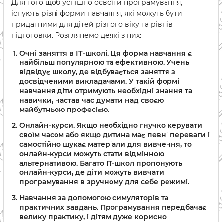
Для того щоб успішно освоїти програмування,
існують різні форми навчання, які можуть бути
придатними для дітей різного віку та рівнів
підготовки. Розглянемо деякі з них:
Очні заняття в ІТ-школі. Ця форма навчання є
найбільш популярною та ефективною. Учень
відвідує школу, де відбувається заняття з
досвідченими викладачами. У такій формі
навчання діти отримують необхідні знання та
навички, настав час думати над своєю
майбутньою професією.
Онлайн-курси. Якщо необхідно гнучко керувати
своїм часом або якщо дитина має певні переваги і
самостійно шукає матеріали для вивчення, то
онлайн-курси можуть стати відмінною
альтернативою. Багато IT-школ пропонують
онлайн-курси, де діти можуть вивчати
програмування в зручному для себе режимі.
Навчання за допомогою симуляторів та
практичних завдань. Програмування передбачає
велику практику, і дітям дуже корисно